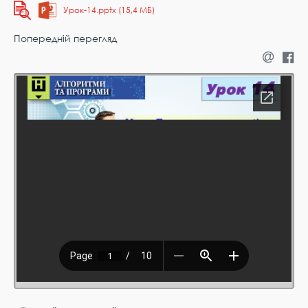
Урок-14.pptx (15,4 МБ)
Попередній перегляд