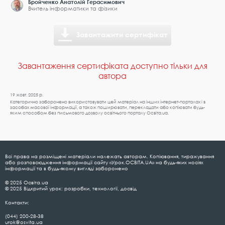
Бройченко Анатолій Герасимович
Вчитель інформатики та фізики
Завантажити сертифікат
Завантаження сертифіката доступно тільки для
автора
19 жовт. 2025 р.
Категорично заборонено використовувати цей матеріал на інших інтернет-порталах і в
засобах масової інформації, а також поширювати, перекладати або копіювати будь-
яким способом без письмового дозволу освітнього порталу Освіта.ua.
Всі права на розміщені матеріали належать авторам. Копіювання, тиражування
або розповсюдження інформації сайту «Урок.ОСВІТА.UA» на будь-яких носіях
інформації та в будь-якому вигляді заборонено
© 2025 Освіта.ua
© 2025 Відкритий урок: розробки, технології, досвід
Контакти:
(044) 200-28-38
urok@osvita.ua