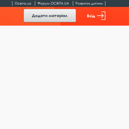
Освіта.ua
Форум.ОСВІТА.UA
Розвиток дитини
Додати матеріал
Вхід