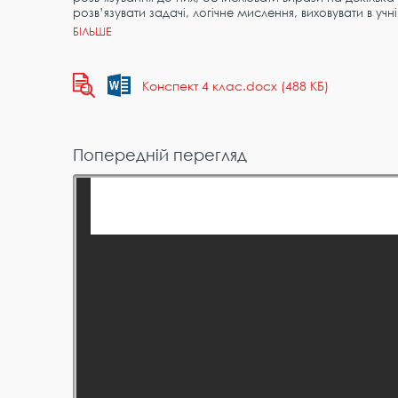
розв’язувати задачі, логічне мислення, виховувати в учн
Конспект 4 клас.docx (488 КБ)
Попередній перегляд