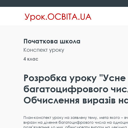
Початкова школа
Конспект уроку
4 клас
Розробка уроку "Усне 
багатоцифрового чис
Обчислення виразів на
План-конспект уроку на заявлену тему, мета якого – вчи
вирази на ділення багатоцифрового числа на одноц
розв’язування до них, обчислювати вирази на декілька 