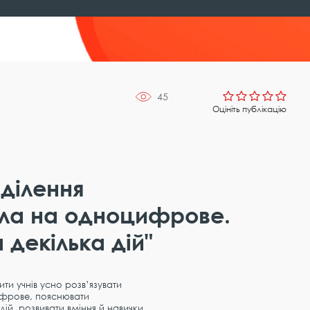
45
Оцініть публікацію
ділення
ла на одноцифрове.
 декілька дій"
ти учнів усно розв’язувати
ифрове, пояснювати
дій, розвивати вміння й навички