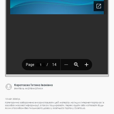
Каратаєва Тетяна Іванівна
вчитель математики
15 квіт. 2020 р.
Категорично заборонено використовувати цей матеріал на інших інтернет-порталах і в
засобах масової інформації, а також поширювати, перекладати або копіювати будь-
яким способом без письмового дозволу освітнього порталу Освіта.ua.