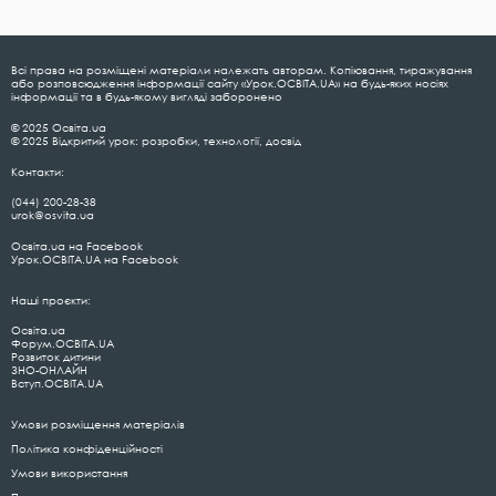
Всі права на розміщені матеріали належать авторам. Копіювання, тиражування
або розповсюдження інформації сайту «Урок.ОСВІТА.UA» на будь-яких носіях
інформації та в будь-якому вигляді заборонено
© 2025 Освіта.ua
© 2025 Відкритий урок: розробки, технології, досвід
Контакти:
(044) 200-28-38
urok@osvita.ua
Освіта.ua на Facebook
Урок.ОСВІТА.UA на Facebook
Наші проєкти:
Освіта.ua
Форум.ОСВІТА.UA
Розвиток дитини
ЗНО-ОНЛАЙН
Вступ.ОСВІТА.UA
Умови розміщення матеріалів
Політика конфіденційності
Умови використання