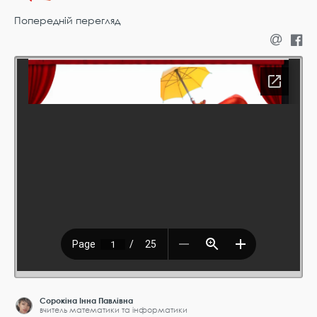
Попередній перегляд
Сорокіна Інна Павлівна
вчитель математики та інформатики