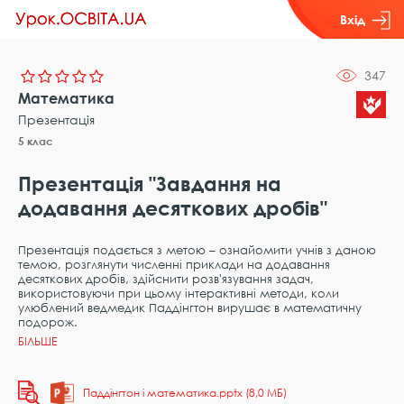
Вхід
347
Математика
Презентація
5 клас
Презентація "Завдання на
додавання десяткових дробів"
Презентація подається з метою – ознайомити учнів з даною
темою, розглянути численні приклади на додавання
десяткових дробів, здійснити розв'язування задач,
використовуючи при цьому інтерактивні методи, коли
улюблений ведмедик Паддінгтон вирушає в математичну
подорож.
Паддінгтон і математика.pptx (8,0 МБ)