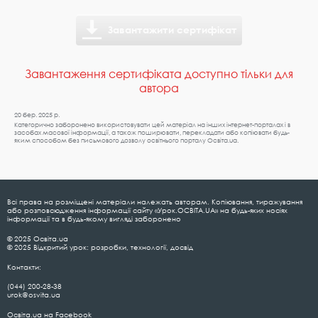
Завантажити сертифікат
Завантаження сертифіката доступно тільки для
автора
20 бер. 2025 р.
Категорично заборонено використовувати цей матеріал на інших інтернет-порталах і в
засобах масової інформації, а також поширювати, перекладати або копіювати будь-
яким способом без письмового дозволу освітнього порталу Освіта.ua.
Всі права на розміщені матеріали належать авторам. Копіювання, тиражування
або розповсюдження інформації сайту «Урок.ОСВІТА.UA» на будь-яких носіях
інформації та в будь-якому вигляді заборонено
© 2025 Освіта.ua
© 2025 Відкритий урок: розробки, технології, досвід
Контакти:
(044) 200-28-38
urok@osvita.ua
Освіта.ua на Facebook