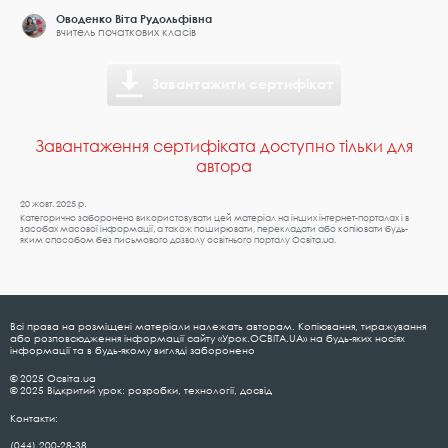
Оводенко Віта Рудольфівна
вчитель початкових класів
Завантажити сертифікат
Завантаження сертифіката доступно тільки для
автора
20 жовт. 2025 р.
Категорично заборонено використовувати цей матеріал на інших інтернет-порталах і в
засобах масової інформації, а також поширювати, перекладати або копіювати будь-
яким способом без письмового дозволу освітнього порталу Освіта.ua.
Всі права на розміщені матеріали належать авторам. Копіювання, тиражування
або розповсюдження інформації сайту «Урок.ОСВІТА.UA» на будь-яких носіях
інформації та в будь-якому вигляді заборонено
© 2025 Освіта.ua
© 2025 Відкритий урок: розробки, технології, досвід
Контакти:
(044) 200-28-38