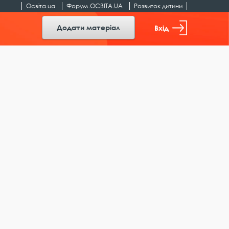
Освіта.ua
Форум.ОСВІТА.UA
Розвиток дитини
Додати матеріал
Вхід