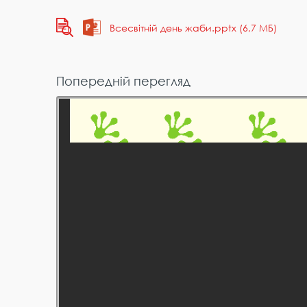
Всесвітній день жаби.pptx (6,7 МБ)
Попередній перегляд