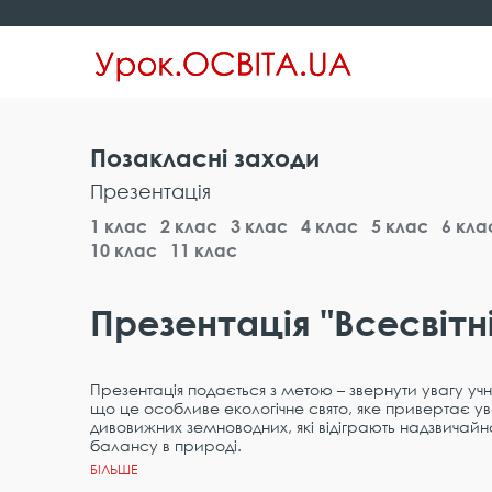
Позакласні заходи
Презентація
1 клас
2 клас
3 клас
4 клас
5 клас
6 кла
10 клас
11 клас
Презентація "Всесвітн
Презентація подається з метою – звернути увагу учн
що це особливе екологічне свято, яке привертає у
дивовижних земноводних, які відіграють надзвичайн
балансу в природі.