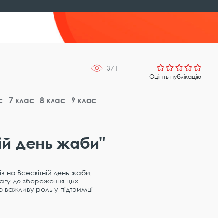
371
Оцініть публікацію
с
7 клас
8 клас
9 клас
ій день жаби"
ів на Всесвітній день жаби,
вагу до збереження цих
о важливу роль у підтримці