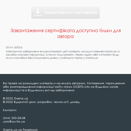
Завантажити сертифікат
Завантаження сертифіката доступно тільки для
автора
25 січ. 2025 р.
Категорично заборонено використовувати цей матеріал на інших інтернет-порталах і в
засобах масової інформації, а також поширювати, перекладати або копіювати будь-
яким способом без письмового дозволу освітнього порталу Освіта.ua.
Всі права на розміщені матеріали належать авторам. Копіювання, тиражування
або розповсюдження інформації сайту «Урок.ОСВІТА.UA» на будь-яких носіях
інформації та в будь-якому вигляді заборонено
© 2025 Освіта.ua
© 2025 Відкритий урок: розробки, технології, досвід
Контакти:
(044) 200-28-38
urok@osvita.ua
Освіта.ua на Facebook