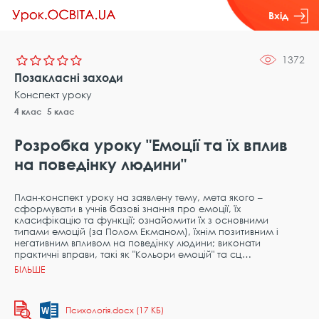
Вхід
1372
Позакласні заходи
Конспект уроку
4 клас
5 клас
Розробка уроку "Емоції та їх вплив
на поведінку людини"
План-конспект уроку на заявлену тему, мета якого –
сформувати в учнів базові знання про емоції, їх
класифікацію та функції; ознайомити їх з основними
типами емоцій (за Полом Екманом), їхнім позитивним і
негативним впливом на поведінку людини; виконати
практичні вправи, такі як "Кольори емоцій" та сц
Психологія.docx (17 КБ)