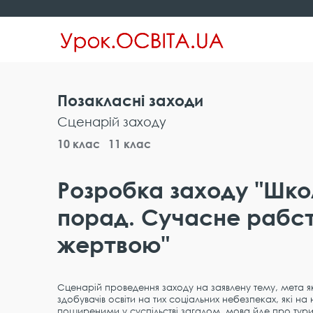
Позакласні заходи
Сценарій заходу
10 клас
11 клас
Розробка заходу "Шко
порад. Сучасне рабств
жертвою"
Сценарій проведення заходу на заявлену тему, мета як
здобувачів освіти на тих соціальних небезпеках, які н
поширеними у суспільстві загалом, мова йде про турис