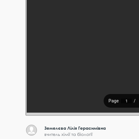
Земелєва Лілія Герасимівна
вчитель хімії та біології