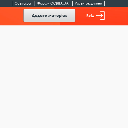
Освіта.ua
Форум.ОСВІТА.UA
Розвиток дитини
Додати матеріал
Вхід