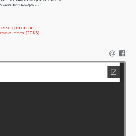
з місцевими шахра
коли практични
твою..docx (27 КБ)