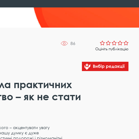
86
Оцініть публікацію
ла практичних
о – як не стати
ого – акцентувати увагу
а нашу думку є дуже
тичні подорожі і різноманітні