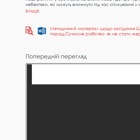
небезпеки, які можуть виникнути під час спілкування 
Методичний матеріал щодо засідання Ш
порад.Сучасне рабство- як не стати жер
Попередній перегляд