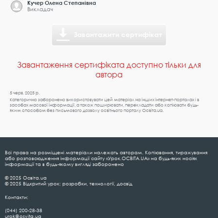
Кучер Олена Степанівна
Викладач
Завантажити сертифікат
Завантаження сертифіката доступно тільки для
автора
5 черв. 2025 р.
Категорично заборонено використовувати цей матеріал на інших інтернет-порталах і в
засобах масової інформації, а також поширювати, перекладати або копіювати будь-
яким способом без письмового дозволу освітнього порталу Освіта.ua.
Всі права на розміщені матеріали належать авторам. Копіювання, тиражування
або розповсюдження інформації сайту «Урок.ОСВІТА.UA» на будь-яких носіях
інформації та в будь-якому вигляді заборонено
© 2025 Освіта.ua
© 2025 Відкритий урок: розробки, технології, досвід
Контакти:
(044) 200-28-38
urok@osvita.ua