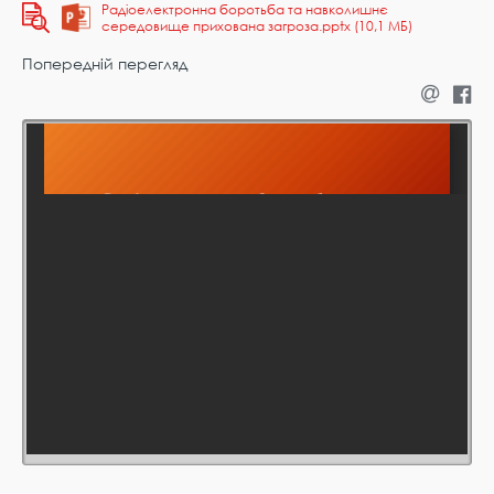
Радіоелектронна боротьба та навколишнє
середовище прихована загроза.pptx (10,1 МБ)
Попередній перегляд