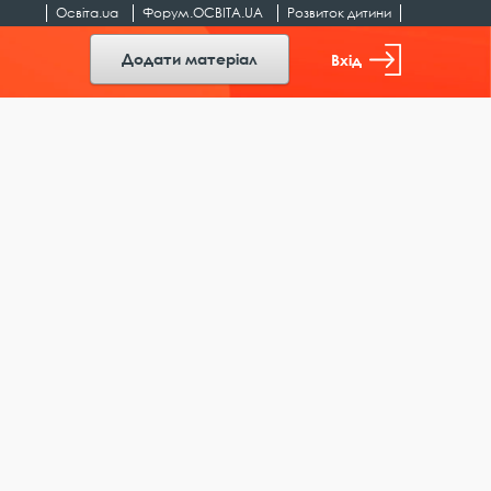
Освіта.ua
Форум.ОСВІТА.UA
Розвиток дитини
Додати матеріал
Вхід