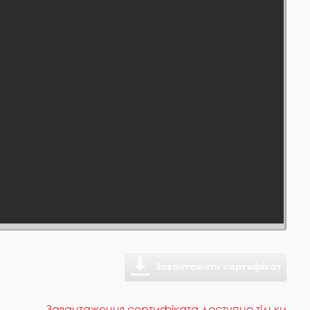
Завантажити сертифікат
Завантаження сертифіката доступно тільки