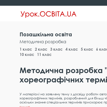
Позашкільна освіта
Методична розробка
1 клас
2 клас
3 клас
4 клас
5 клас
6 кла
10 клас
11 клас
Методична розробка 
хореографічних термі
У матеріалі на заявлену тему з досвіду роботи ав
хореографічних термінів, розроблений для більш чіт
оскільки знання спеціальних термінів прискорює п