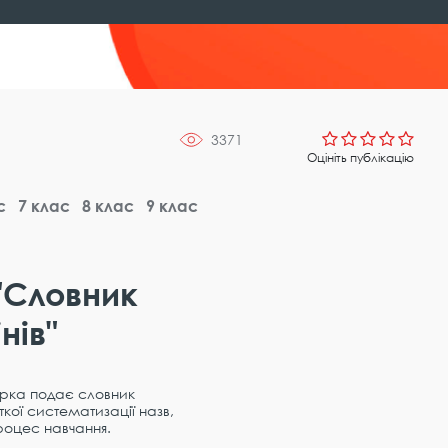
3371
Оцініть публікацію
с
7 клас
8 клас
9 клас
"Словник
нів"
торка подає словник
кої систематизації назв,
роцес навчання.