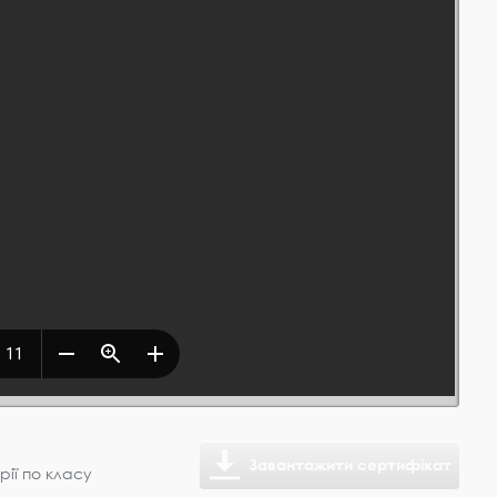
Завантажити сертифікат
рії по класу