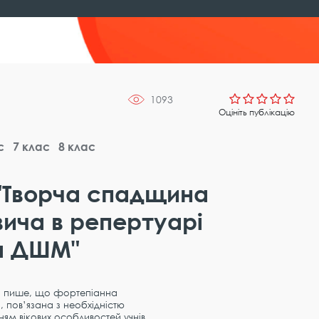
1093
Оцініть публікацію
с
7 клас
8 клас
"Творча спадщина
вича в репертуарі
та ДШМ"
ка пише, що фортепіанна
, пов’язана з необхідністю
ням вікових особливостей учнів.