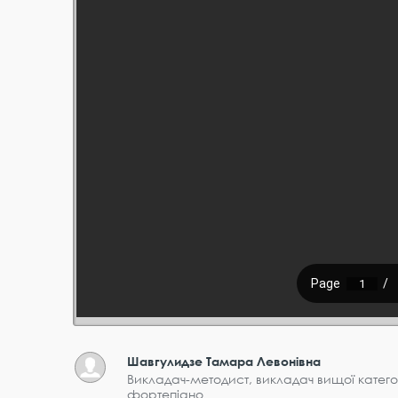
Шавгулидзе Тамара Левонівна
Викладач-методист, викладач вищої катего
фортепіано