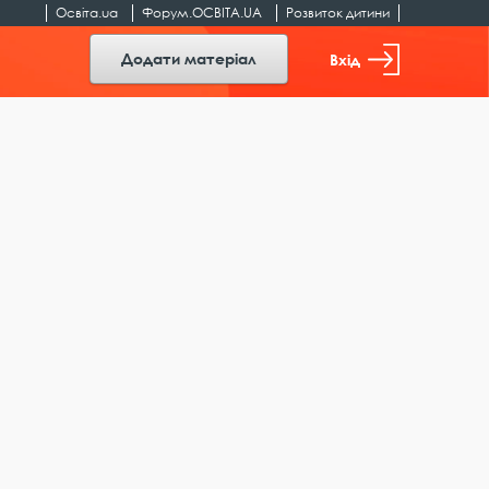
Освіта.ua
Форум.ОСВІТА.UA
Розвиток дитини
Додати матеріал
Вхід