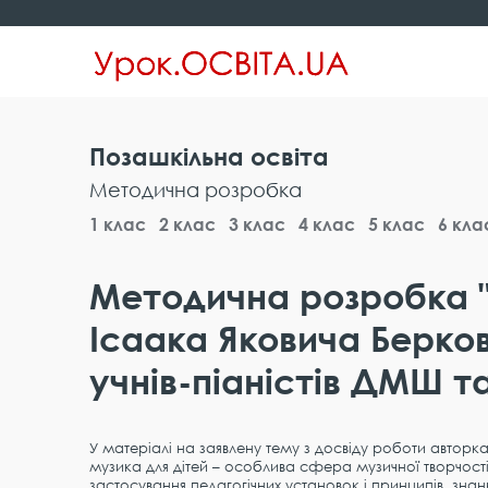
Позашкільна освіта
Методична розробка
1 клас
2 клас
3 клас
4 клас
5 клас
6 кла
Методична розробка 
Ісаака Яковича Берко
учнів-піаністів ДМШ 
У матеріалі на заявлену тему з досвіду роботи автор
музика для дітей – особлива сфера музичної творчості
застосування педагогічних установок і принципів, знан