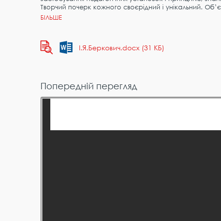
Творчий почерк кожного своєрідний і унікальний. Об’
І.Я.Беркович.docx (31 КБ)
Попередній перегляд