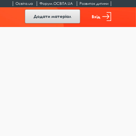
Освіта.ua
Форум.ОСВІТА.UA
Розвиток дитини
Додати матеріал
Вхід