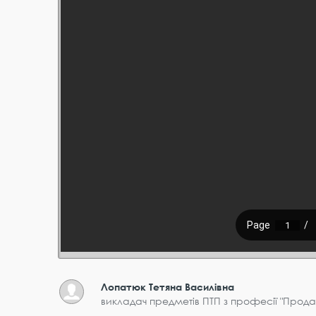
Лопатюк Тетяна Василівна
викладач предметів ПТП з професії "Прода