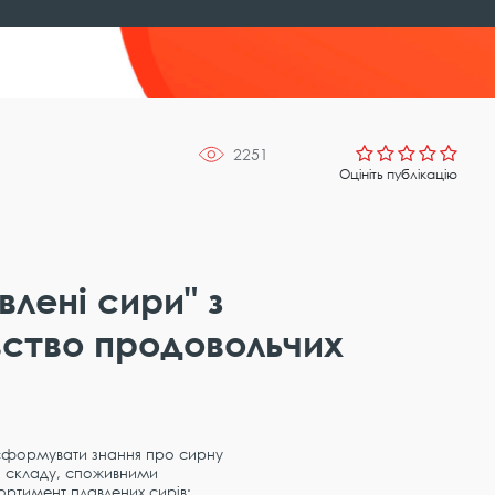
2251
Оцініть публікацію
влені сири" з
ство продовольчих
– сформувати знання про сирну
о складу, споживними
ортимент плавлених сирів;