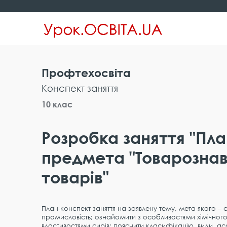
Профтехосвіта
Конспект заняття
10 клас
Розробка заняття "Пла
предмета "Товарознав
товарів"
План-конспект заняття на заявлену тему, мета якого 
промисловість; ознайомити з особливостями хімічног
властивостями сирів; пояснити класифікацію, види, ас