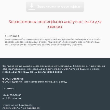
Завантажити сертифікат
Завантаження сертифіката доступно тільки для
автора
1 лист. 2025 р.
Категорично заборонено використовувати цей матеріал на інших інтернет-порталах і в
засобах масової інформації, а також поширювати, перекладати або копіювати будь-
яким способом без письмового дозволу освітнього порталу Освіта.ua.
Всі права на розміщені матеріали належать авторам. Копіювання, тиражування
або розповсюдження інформації сайту «Урок.ОСВІТА.UA» на будь-яких носіях
інформації та в будь-якому вигляді заборонено
© 2025 Освіта.ua
© 2025 Відкритий урок: розробки, технології, досвід
Контакти:
(044) 200-28-38
urok@osvita.ua
Освіта.ua на Facebook
Урок.ОСВІТА.UA на Facebook