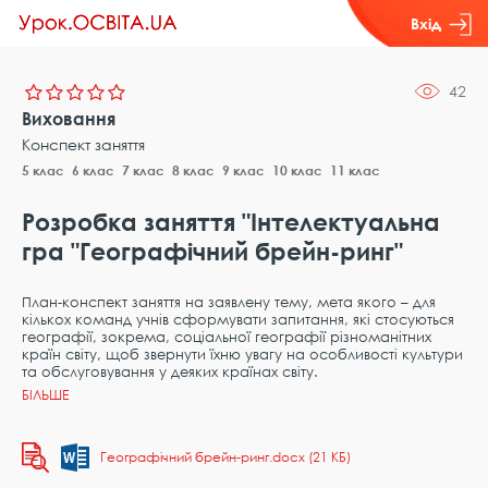
Вхід
42
Виховання
Конспект заняття
5 клас
6 клас
7 клас
8 клас
9 клас
10 клас
11 клас
Розробка заняття "Інтелектуальна
гра "Географічний брейн-ринг"
План-конспект заняття на заявлену тему, мета якого – для
кількох команд учнів сформувати запитання, які стосуються
географії, зокрема, соціальної географії різноманітних
країн світу, щоб звернути їхню увагу на особливості культури
та обслуговування у деяких країнах світу.
Географічний брейн-ринг.docx (21 КБ)