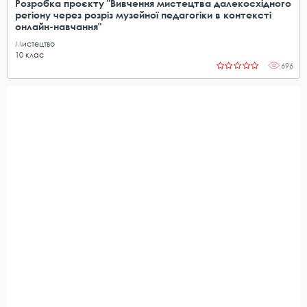
Розробка проєкту "Вивчення мистецтва далекосхідного
регіону через розріз музейної педагогіки в контексті
онлайн-навчання"
Мистецтво
10
клас
696