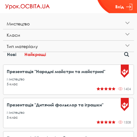
Вхід
М​и​с​т​е​ц​т​в​о
К​л​а​с​и
Т​и​п​ ​м​а​т​е​р​і​а​л​у
Нові
Найкращі
Презентація "Народні майстри та майстрині"
Мистецтво
5
клас
1404
Презентація "Дитячий фольклор та іграшки"
Мистецтво
5
клас
1508