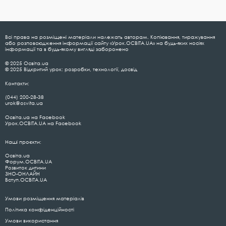
Всі права на розміщені матеріали належать авторам. Копіювання, тиражування
або розповсюдження інформації сайту «Урок.ОСВІТА.UA» на будь-яких носіях
інформації та в будь-якому вигляді заборонено
© 2025 Освіта.ua
© 2025 Відкритий урок: розробки, технології, досвід
Контакти:
(044) 200-28-38
urok@osvita.ua
Освіта.ua на Facebook
Урок.ОСВІТА.UA на Facebook
Наші проєкти:
Освіта.ua
Форум.ОСВІТА.UA
Розвиток дитини
ЗНО-ОНЛАЙН
Вступ.ОСВІТА.UA
Умови розміщення матеріалів
Політика конфіденційності
Умови використання