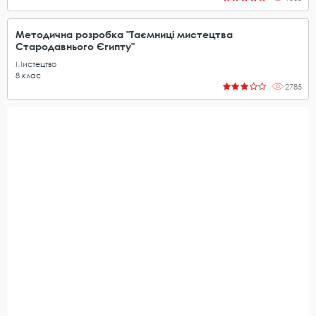
Методична розробка "Таємниці мистецтва
Стародавнього Єгипту"
Мистецтво
8
клас
2785