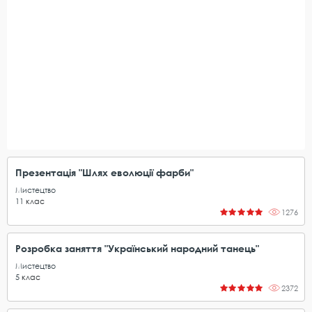
Презентація "Шлях еволюції фарби"
Мистецтво
11
клас
1276
Розробка заняття "Український народний танець"
Мистецтво
5
клас
2372