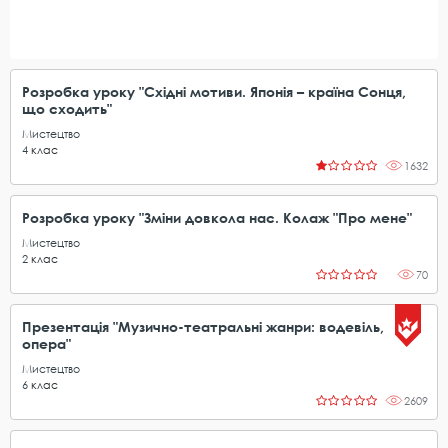
Розробка уроку "Східні мотиви. Японія – країна Сонця,
що сходить"
Мистецтво
4
клас
1632
Розробка уроку "Зміни довкола нас. Колаж "Про мене"
Мистецтво
2
клас
70
Презентація "Музично-театральні жанри: водевіль,
опера"
Мистецтво
6
клас
2609