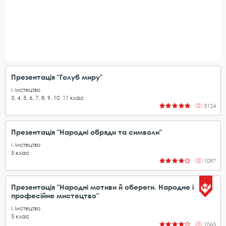
Презентація "Голуб миру"
Мистецтво
3
,
4
,
5
,
6
,
7
,
8
,
9
,
10
,
11
клас
3124
Презентація "Народні обряди та символи"
Мистецтво
5
клас
1097
Презентація "Народні мотиви й обереги. Народне і
професійне мистецтво"
Мистецтво
5
клас
1065