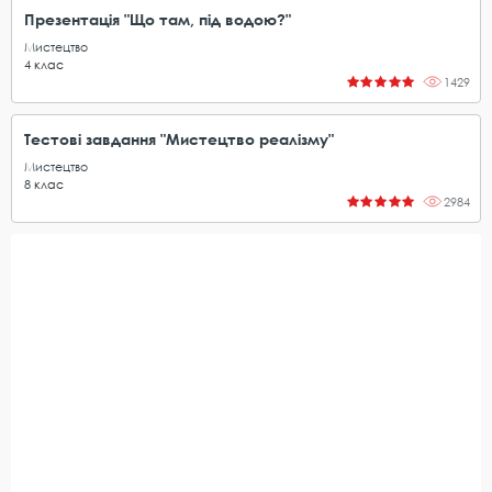
Презентація "Що там, під водою?"
Мистецтво
4
клас
1429
Тестові завдання "Мистецтво реалізму"
Мистецтво
8
клас
2984