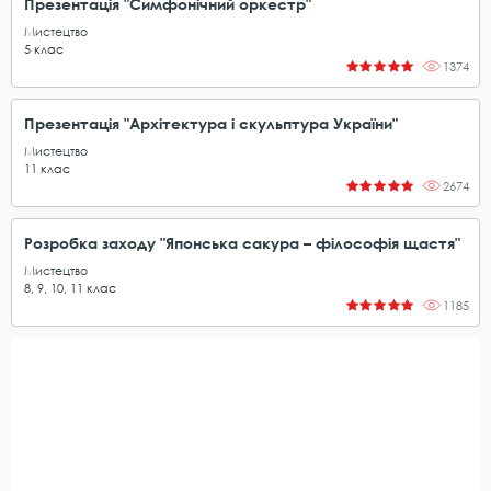
Презентація "Симфонічний оркестр"
Мистецтво
5
клас
1374
Презентація "Архітектура і скульптура України"
Мистецтво
11
клас
2674
Розробка заходу "Японська сакура – філософія щастя"
Мистецтво
8
,
9
,
10
,
11
клас
1185