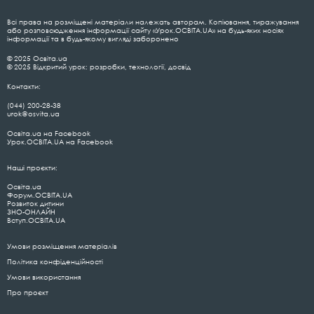
Всі права на розміщені матеріали належать авторам. Копіювання, тиражування
або розповсюдження інформації сайту «Урок.ОСВІТА.UA» на будь-яких носіях
інформації та в будь-якому вигляді заборонено
© 2025 Освіта.ua
© 2025 Відкритий урок: розробки, технології, досвід
Контакти:
(044) 200-28-38
urok@osvita.ua
Освіта.ua на Facebook
Урок.ОСВІТА.UA на Facebook
Наші проєкти:
Освіта.ua
Форум.ОСВІТА.UA
Розвиток дитини
ЗНО-ОНЛАЙН
Вступ.ОСВІТА.UA
Умови розміщення матеріалів
Політика конфіденційності
Умови використання
Про проєкт