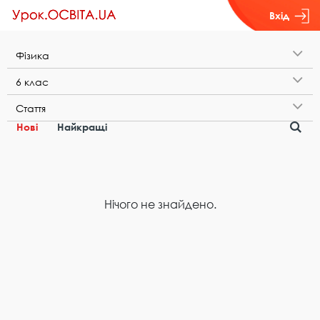
Вхід
Ф​і​з​и​к​а
6​ ​к​л​а​с
С​т​а​т​т​я
Нові
Найкращі
Нічого не знайдено.