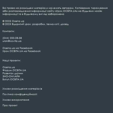
Всі права на розміщені матеріали належать авторам. Копіювання, тиражування
або розповсюдження інформації сайту «Урок.ОСВІТА.UA» на будь-яких носіях
інформації та в будь-якому вигляді заборонено
© 2025 Освіта.ua
© 2025 Відкритий урок: розробки, технології, досвід
Контакти:
(044) 200-28-38
urok@osvita.ua
Освіта.ua на Facebook
Урок.ОСВІТА.UA на Facebook
Наші проєкти:
Освіта.ua
Форум.ОСВІТА.UA
Розвиток дитини
ЗНО-ОНЛАЙН
Вступ.ОСВІТА.UA
Умови розміщення матеріалів
Політика конфіденційності
Умови використання
Про проєкт