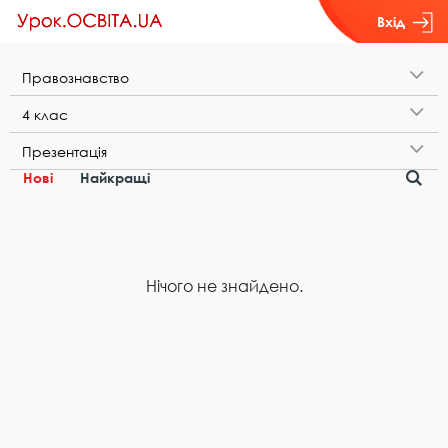
Вхід
П​р​а​в​о​з​н​а​в​с​т​в​о
4​ ​к​л​а​с
П​р​е​з​е​н​т​а​ц​і​я
Нові
Найкращі
Нічого не знайдено.