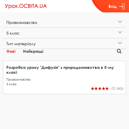
Вхід
П​р​а​в​о​з​н​а​в​с​т​в​о
5​ ​к​л​а​с
Т​и​п​ ​м​а​т​е​р​і​а​л​у
Нові
Найкращі
Розробка уроку "Дифузія" з природознавства в 5-му
класі
Правознавство
5
клас
2903