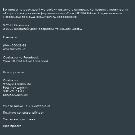
Всі права на розміщені матеріали належать авторам. Копіювання, тиражування
або розповсюдження інформації сайту «Урок.ОСВІТА.UA» на будь-яких носіях
інформації та в будь-якому вигляді заборонено
© 2025 Освіта.ua
© 2025 Відкритий урок: розробки, технології, досвід
Контакти:
(044) 200-28-38
urok@osvita.ua
Освіта.ua на Facebook
Урок.ОСВІТА.UA на Facebook
Наші проєкти:
Освіта.ua
Форум.ОСВІТА.UA
Розвиток дитини
ЗНО-ОНЛАЙН
Вступ.ОСВІТА.UA
Умови розміщення матеріалів
Політика конфіденційності
Умови використання
Про проєкт