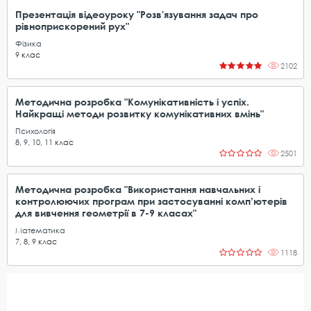
Презентація відеоуроку "Розв'язування задач про
рівноприскорений рух"
Фізика
9
клас
2102
Методична розробка "Комунікативність і успіх.
Найкращі методи розвитку комунікативних вмінь"
Психологія
8
,
9
,
10
,
11
клас
2501
Методична розробка "Використання навчальних і
контролюючих програм при застосуванні комп’ютерiв
для вивчення геометрії в 7-9 класах"
Математика
7
,
8
,
9
клас
1118