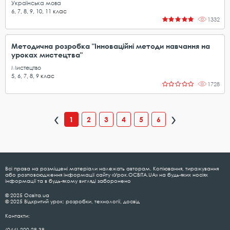
Українська мова
6
,
7
,
8
,
9
,
10
,
11
клас
1332
Методична розробка "Інноваційні методи навчання на
уроках мистецтва"
Мистецтво
5
,
6
,
7
,
8
,
9
клас
1728
1
2
3
4
5
6
Всі права на розміщені матеріали належать авторам. Копіювання, тиражування
або розповсюдження інформації сайту «Урок.ОСВІТА.UA» на будь-яких носіях
інформації та в будь-якому вигляді заборонено
© 2025 Освіта.ua
© 2025 Відкритий урок: розробки, технології, досвід
Контакти:
(044) 200-28-38