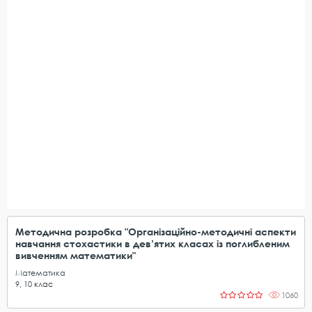
Методична розробка "Організаційно-методичні аспекти
навчання стохастики в дев’ятих класах із поглибленим
вивченням математики"
Математика
9
,
10
клас
1060