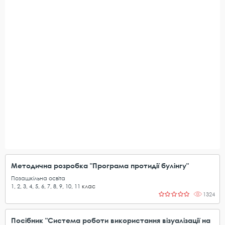
Методична розробка "Програма протидії булінгу"
Позашкільна освіта
1
,
2
,
3
,
4
,
5
,
6
,
7
,
8
,
9
,
10
,
11
клас
1324
Посібник "Система роботи використання візуалізації на