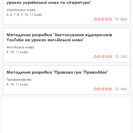
уроках української мови та літератури"
Українська мова
5
,
6
,
7
,
8
,
9
,
10
,
11
клас
2563
Методична розробка "Застосування відеороликів
YouTube на уроках англійської мови"
Англійська мова
9
,
10
,
11
клас
1592
Методична розробка "Правова гра "ПравоAlias"
Правознавство
9
,
10
,
11
клас
1895