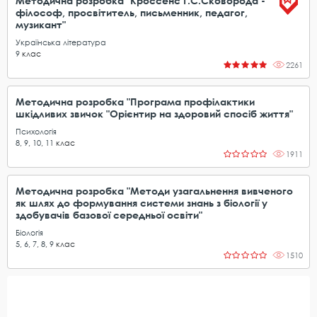
Методична розробка "Кроссенс Г.С.Сковорода -
філософ, просвітитель, письменник, педагог,
музикант"
Українська література
9
клас
2261
Методична розробка "Програма профілактики
шкідливих звичок "Орієнтир на здоровий спосіб життя"
Психологія
8
,
9
,
10
,
11
клас
1911
Методична розробка "Методи узагальнення вивченого
як шлях до формування системи знань з біології у
здобувачів базової середньої освіти"
Біологія
5
,
6
,
7
,
8
,
9
клас
1510