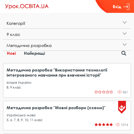
Вхід
К​а​т​е​г​о​р​і​ї
9​ ​к​л​а​с
М​е​т​о​д​и​ч​н​а​ ​р​о​з​р​о​б​к​а
Нові
Найкращі
Методична розробка "Використання технології
інтегрованого навчання при вивченні історії"
Історія України
8
,
9
клас
361
Методична розробка "Мовні розбори (схеми)"
Українська мова
5
,
6
,
7
,
8
,
9
,
10
,
11
клас
1014