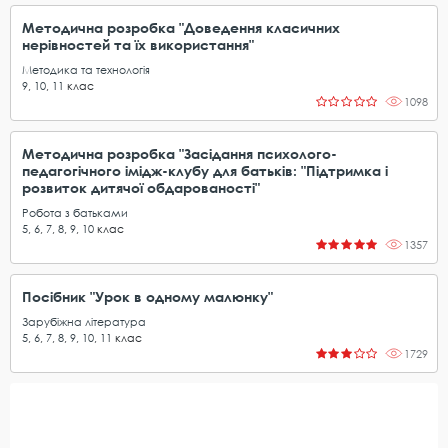
Методична розробка "Доведення класичних
нерівностей та їх використання"
Методика та технологія
9
,
10
,
11
клас
1098
Методична розробка "Засідання психолого-
педагогічного імідж-клубу для батьків: "Підтримка і
розвиток дитячої обдарованості"
Робота з батьками
5
,
6
,
7
,
8
,
9
,
10
клас
1357
Посібник "Урок в одному малюнку"
Зарубіжна література
5
,
6
,
7
,
8
,
9
,
10
,
11
клас
1729