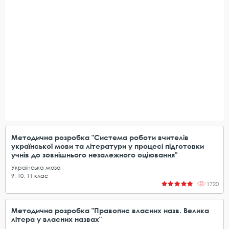
Методична розробка "Система роботи вчителів
української мови та літератури у процесі підготовки
учнів до зовнішнього незалежного оціювання"
Українська мова
9
,
10
,
11
клас
1720
Методична розробка "Правопис власних назв. Велика
літера у власних назвах"