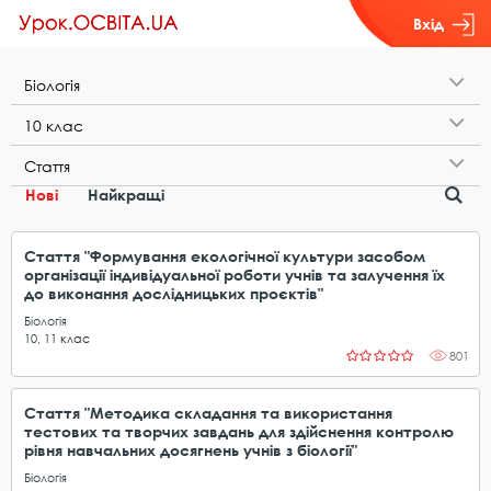
Вхід
Б​і​о​л​о​г​і​я
1​0​ ​к​л​а​с
С​т​а​т​т​я
Нові
Найкращі
Стаття "Формування екологічної культури засобом
організації індивідуальної роботи учнів та залучення їх
до виконання дослідницьких проєктів"
Біологія
10
,
11
клас
801
Стаття "Методика складання та використання
тестових та творчих завдань для здійснення контролю
рівня навчальних досягнень учнів з біології"
Біологія