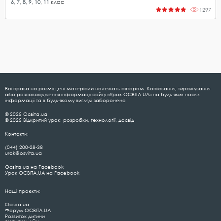
6
,
7
,
8
,
9
,
10
,
11
клас
1297
Всі права на розміщені матеріали належать авторам. Копіювання, тиражування
або розповсюдження інформації сайту «Урок.ОСВІТА.UA» на будь-яких носіях
інформації та в будь-якому вигляді заборонено
© 2025 Освіта.ua
© 2025 Відкритий урок: розробки, технології, досвід
Контакти:
(044) 200-28-38
urok@osvita.ua
Освіта.ua на Facebook
Урок.ОСВІТА.UA на Facebook
Наші проєкти:
Освіта.ua
Форум.ОСВІТА.UA
Розвиток дитини