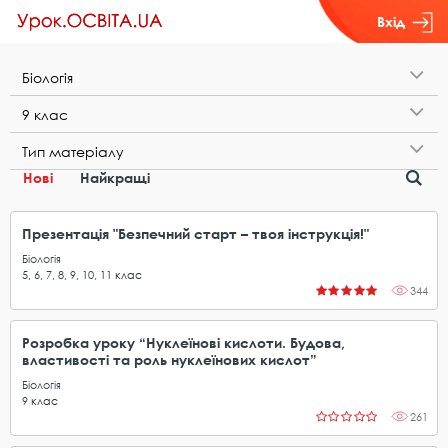
Вхід
Б​і​о​л​о​г​і​я
9​ ​к​л​а​с
Т​и​п​ ​м​а​т​е​р​і​а​л​у
Нові
Найкращі
Презентація "Безпечний старт – твоя інструкція!"
Біологія
5
,
6
,
7
,
8
,
9
,
10
,
11
клас
344
Розробка уроку “Нуклеїнові кислоти. Будова,
властивості та роль нуклеїнових кислот”
Біологія
9
клас
261