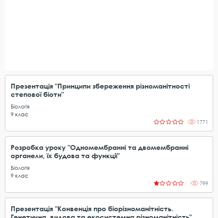
Презентація "Принципи збереження різноманітності
степової біоти"
Біологія
9
клас
1771
Розробка уроку "Одномембранні та двомембранні
органели, їх будова та функції"
Біологія
9
клас
799
Презентація "Конвенція про біорізноманітність.
Генетична, видова та екосистемна різноманітність"