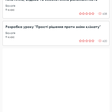
Біологія
9
клас
638
Розробка уроку "Прості рішення проти зміни клімату"
Біологія
9
клас
620