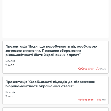
Презентація "Види, що перебувають під особливою
загрозою зникнення. Принципи збереження
різноманітності біоти Українських Карпат"
Біологія
9
клас
2070
Презентація "Особливості підходів до збереження
біорізноманітності українських степів"
Біологія
9
клас
628