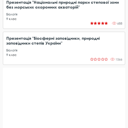
Презентація "Національні природні парки степової зони
без морських охоронних акваторій"
Біологія
9
клас
688
Презентація "Біосферні заповідники, природні
заповідники степів України"
Біологія
9
клас
1566