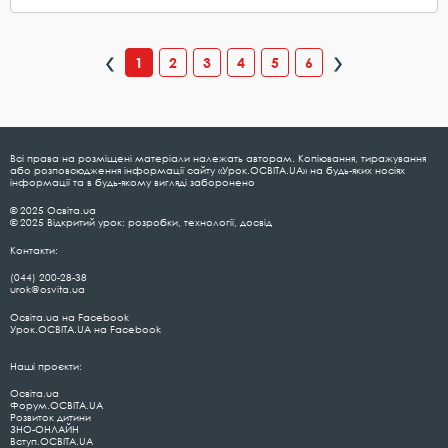
1
2
3
4
5
6
Всі права на розміщені матеріали належать авторам. Копіювання, тиражування
або розповсюдження інформації сайту «Урок.ОСВІТА.UA» на будь-яких носіях
інформації та в будь-якому вигляді заборонено
© 2025 Освіта.ua
© 2025 Відкритий урок: розробки, технології, досвід
Контакти:
(044) 200-28-38
urok@osvita.ua
Освіта.ua на Facebook
Урок.ОСВІТА.UA на Facebook
Наші проєкти:
Освіта.ua
Форум.ОСВІТА.UA
Розвиток дитини
ЗНО-ОНЛАЙН
Вступ.ОСВІТА.UA