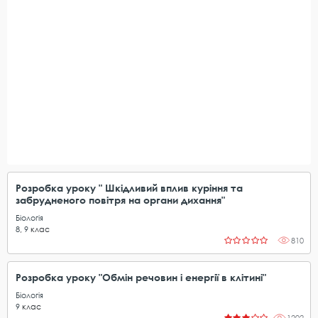
Розробка уроку " Шкідливий вплив куріння та
забрудненого повітря на органи дихання"
Біологія
8
,
9
клас
810
Розробка уроку "Обмін речовин і енергії в клітині"
Біологія
9
клас
1202