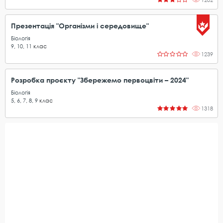
Презентація "Організми і середовище"
Біологія
9
,
10
,
11
клас
1239
Розробка проєкту "Збережемо первоцвіти – 2024"
Біологія
5
,
6
,
7
,
8
,
9
клас
1318