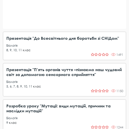
Презентація "До Всесвітнього дня боротьби зі СНІДом"
Біологія
8
,
9
,
10
,
11
клас
1491
Презентація "П’ять органів чуття –пізнаємо наш чудовий
світ за допомогою сенсорного сприйняття"
Біологія
5
,
6
,
7
,
8
,
9
,
10
,
11
клас
1150
Розробка уроку "Мутації: види мутацій, причини та
наслідки мутацій"
Біологія
9
клас
1244