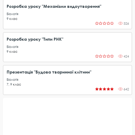
Розробка уроку "Механізми видоутворення"
Біологія
9
клас
326
Розробка уроку "Типи РНК"
Біологія
9
клас
424
Презентація "Будова тваринної клітини"
Біологія
7
,
9
клас
642