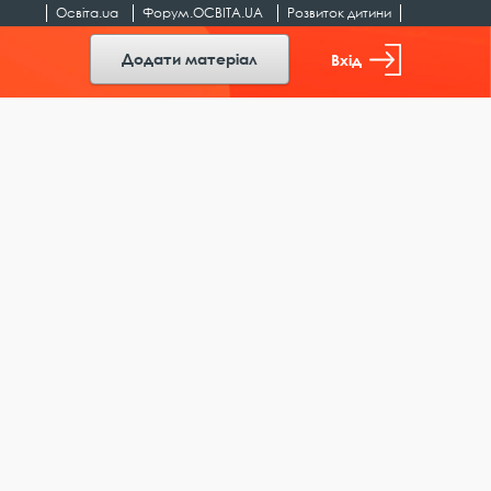
Освіта.ua
Форум.ОСВІТА.UA
Розвиток дитини
Додати матеріал
Вхід