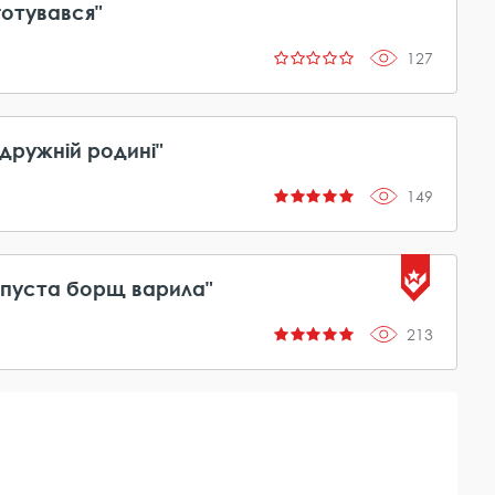
готувався"
127
дружній родині"
149
капуста борщ варила"
213