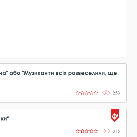
на" або "Музиканти всіх розвеселили, ще
258
ки"
316