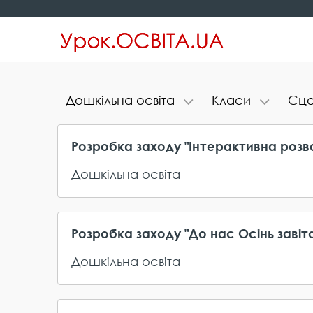
Д​о​ш​к​і​л​ь​н​а​ ​о​с​в​і​т​а
К​л​а​с​и
С​ц​е​
Розробка заходу "Інтерактивна розва
Дошкільна освіта
Розробка заходу "До нас Осінь завіт
Дошкільна освіта