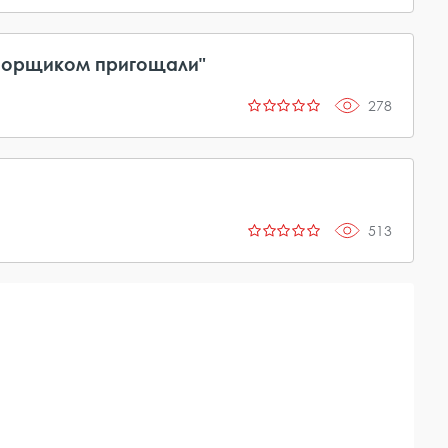
 борщиком пригощали"
278
513