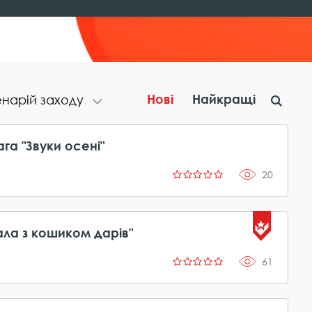
Нові
Найкращі
н​а​р​і​й​ ​з​а​х​о​д​у
га "Звуки осені"
20
ала з кошиком дарів"
61