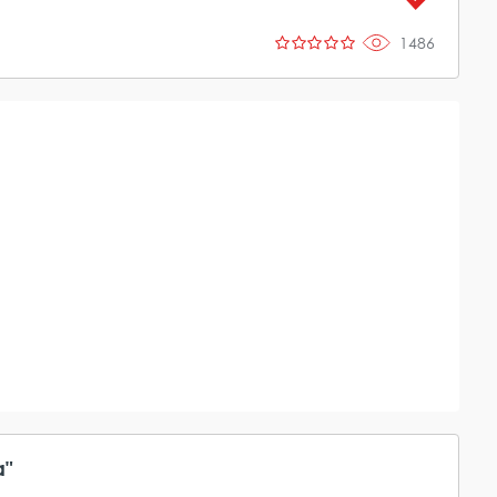
1486
а"