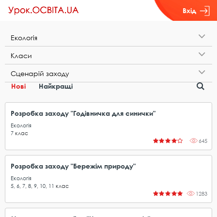
Вхід
Е​к​о​л​о​г​і​я
К​л​а​с​и
С​ц​е​н​а​р​і​й​ ​з​а​х​о​д​у
Нові
Найкращі
Розробка заходу "Годівничка для синички"
Екологія
7
клас
645
Розробка заходу "Бережім природу"
Екологія
5
,
6
,
7
,
8
,
9
,
10
,
11
клас
1283