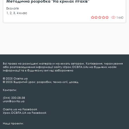
Методична розробка "На крилах птахів"
Екологія
1
,
2
,
3
,
4
клас
1440
Всі права на розміщені матеріали належать авторам. Копіювання, тиражування
або розповсюдження інформації сайту «Урок.ОСВІТА.UA» на будь-яких носіях
інформації та в будь-якому вигляді заборонено
© 2025 Освіта.ua
© 2025 Відкритий урок: розробки, технології, досвід
Контакти:
(044) 200-28-38
urok@osvita.ua
Освіта.ua на Facebook
Урок.ОСВІТА.UA на Facebook
Наші проєкти: