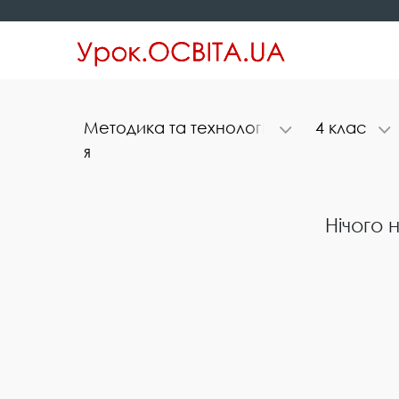
М​е​т​о​д​и​к​а​ ​т​а​ ​т​е​х​н​о​л​о​г​і​
4​ ​к​л​а​с
я
Нічого 