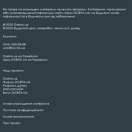
Всі права на розміщені матеріали належать авторам. Копіювання, тиражування
або розповсюдження інформації сайту «Урок.ОСВІТА.UA» на будь-яких носіях
інформації та в будь-якому вигляді заборонено
© 2025 Освіта.ua
© 2025 Відкритий урок: розробки, технології, досвід
Контакти:
(044) 200-28-38
urok@osvita.ua
Освіта.ua на Facebook
Урок.ОСВІТА.UA на Facebook
Наші проєкти:
Освіта.ua
Форум.ОСВІТА.UA
Розвиток дитини
ЗНО-ОНЛАЙН
Вступ.ОСВІТА.UA
Умови розміщення матеріалів
Політика конфіденційності
Умови використання
Про проєкт