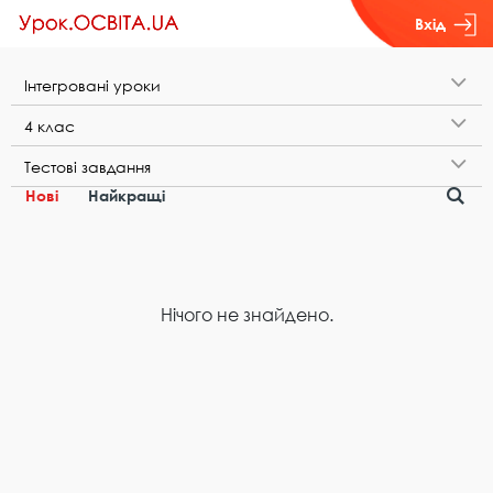
Вхід
І​н​т​е​г​р​о​в​а​н​і​ ​у​р​о​к​и
4​ ​к​л​а​с
Т​е​с​т​о​в​і​ ​з​а​в​д​а​н​н​я
Нові
Найкращі
Нічого не знайдено.