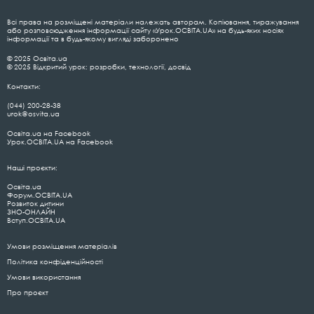
Всі права на розміщені матеріали належать авторам. Копіювання, тиражування
або розповсюдження інформації сайту «Урок.ОСВІТА.UA» на будь-яких носіях
інформації та в будь-якому вигляді заборонено
© 2025 Освіта.ua
© 2025 Відкритий урок: розробки, технології, досвід
Контакти:
(044) 200-28-38
urok@osvita.ua
Освіта.ua на Facebook
Урок.ОСВІТА.UA на Facebook
Наші проєкти:
Освіта.ua
Форум.ОСВІТА.UA
Розвиток дитини
ЗНО-ОНЛАЙН
Вступ.ОСВІТА.UA
Умови розміщення матеріалів
Політика конфіденційності
Умови використання
Про проєкт