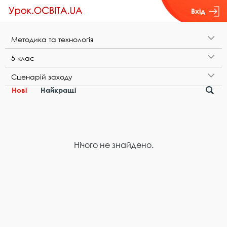
Вхід
М​е​т​о​д​и​к​а​ ​т​а​ ​т​е​х​н​о​л​о​г​і​я
5​ ​к​л​а​с
С​ц​е​н​а​р​і​й​ ​з​а​х​о​д​у
Нові
Найкращі
Нічого не знайдено.