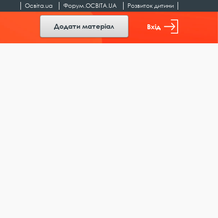
Освіта.ua
Форум.ОСВІТА.UA
Розвиток дитини
Додати матеріал
Вхід