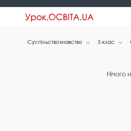
С​у​с​п​і​л​ь​с​т​в​о​з​н​а​в​с​т​в​о
5​ ​к​л​а​с
Нічого 