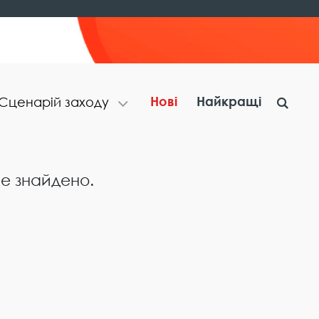
Нові
Найкращі
С​ц​е​н​а​р​і​й​ ​з​а​х​о​д​у
не знайдено.