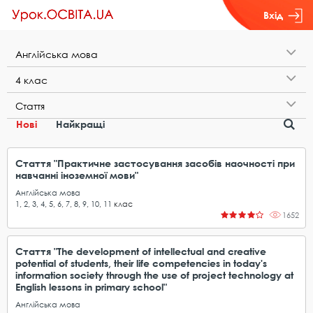
Вхід
А​н​г​л​і​й​с​ь​к​а​ ​м​о​в​а
4​ ​к​л​а​с
С​т​а​т​т​я
Нові
Найкращі
Стаття "Практичне застосування засобів наочності при
навчанні іноземної мови"
Англійська мова
1
,
2
,
3
,
4
,
5
,
6
,
7
,
8
,
9
,
10
,
11
клас
1652
Стаття "The development of intellectual and creative
potential of students, their life competencies in today's
information society through the use of project technology at
English lessons in primary school"
Англійська мова