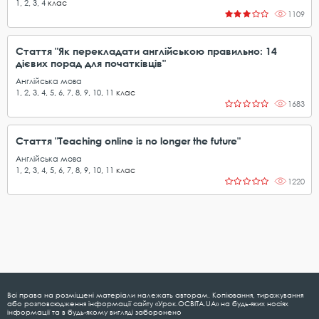
1
,
2
,
3
,
4
клас
1109
Стаття "Як перекладати англійською правильно: 14
дієвих порад для початківців"
Англійська мова
1
,
2
,
3
,
4
,
5
,
6
,
7
,
8
,
9
,
10
,
11
клас
1683
Стаття "Teaching online is no longer the future"
Англійська мова
1
,
2
,
3
,
4
,
5
,
6
,
7
,
8
,
9
,
10
,
11
клас
1220
Всі права на розміщені матеріали належать авторам. Копіювання, тиражування
або розповсюдження інформації сайту «Урок.ОСВІТА.UA» на будь-яких носіях
інформації та в будь-якому вигляді заборонено