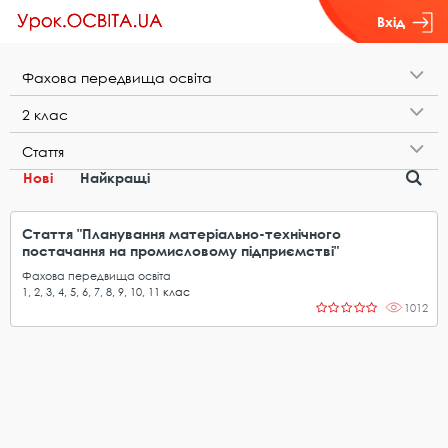
Вхід
Ф​а​х​о​в​а​ ​п​е​р​е​д​в​и​щ​а​ ​о​с​в​і​т​а
2​ ​к​л​а​с
С​т​а​т​т​я
Нові
Найкращі
Стаття "Планування матеріально-технічного
постачання на промисловому підприємстві"
Фахова передвища освіта
1
,
2
,
3
,
4
,
5
,
6
,
7
,
8
,
9
,
10
,
11
клас
1012