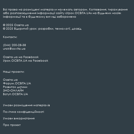
Всі права на розміщені матеріали належать авторам. Копіювання, тиражування
або розповсюдження інформації сайту «Урок.ОСВІТА.UA» на будь-яких носіях
інформації та в будь-якому вигляді заборонено
© 2025 Освіта.ua
© 2025 Відкритий урок: розробки, технології, досвід
Контакти:
(044) 200-28-38
urok@osvita.ua
Освіта.ua на Facebook
Урок.ОСВІТА.UA на Facebook
Наші проєкти:
Освіта.ua
Форум.ОСВІТА.UA
Розвиток дитини
ЗНО-ОНЛАЙН
Вступ.ОСВІТА.UA
Умови розміщення матеріалів
Політика конфіденційності
Умови використання
Про проєкт