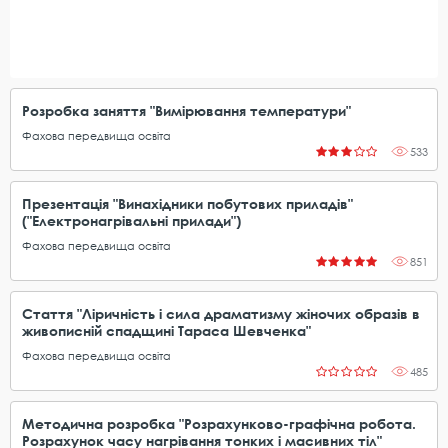
Розробка заняття "Вимірювання температури"
Фахова передвища освіта
533
Презентація "Винахідники побутових приладів"
("Електронагрівальні прилади")
Фахова передвища освіта
851
Стаття "Ліричність і сила драматизму жіночих образів в
живописній спадщині Тараса Шевченка"
Фахова передвища освіта
485
Методична розробка "Розрахунково-графічна робота.
Розрахунок часу нагрівання тонких і масивних тіл"