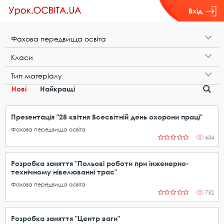
Вхід
Ф​а​х​о​в​а​ ​п​е​р​е​д​в​и​щ​а​ ​о​с​в​і​т​а
К​л​а​с​и
Т​и​п​ ​м​а​т​е​р​і​а​л​у
Нові
Найкращі
Презентація "28 квітня Всесвітній день охорони праці"
Фахова передвища освіта
634
Розробка заняття "Польові роботи при інженерно-
технічному нівелюванні трас"
Фахова передвища освіта
752
Розробка заняття "Центр ваги"