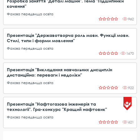
Розробка заняття "Деталі машин". Тема "Підшипники
кочення"
Фахова передвища освіта
962
Презентація "Державотворча роль мови. Функції мови.
Стилі, типи і форми мовлення"
Фахова передвища освіта
1670
Презентація "Викладання навчальних дисциплін
дистанційно: переваги і недоліки"
Фахова передвища освіта
922
Презентація "Нафтогазова інженерія та
технології". Гра-конкурс "Кращий нафтовик"
Фахова передвища освіта
621