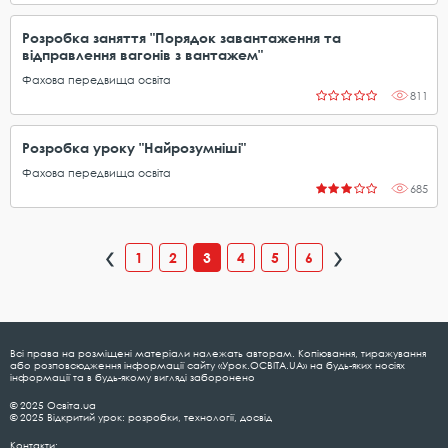
Розробка заняття "Порядок завантаження та
відправлення вагонів з вантажем"
Фахова передвища освіта
811
Розробка уроку "Найрозумніші"
Фахова передвища освіта
685
1
2
3
4
5
6
Всі права на розміщені матеріали належать авторам. Копіювання, тиражування
або розповсюдження інформації сайту «Урок.ОСВІТА.UA» на будь-яких носіях
інформації та в будь-якому вигляді заборонено
© 2025 Освіта.ua
© 2025 Відкритий урок: розробки, технології, досвід
Контакти: