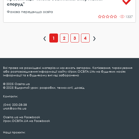
споруд"
Фахова передвища освіта
1337
1
2
3
4
Всі права на розміщені матеріали належать авторам. Копіювання, тиражування
або розповсюдження інформації сайту «Урок.ОСВІТА.UA» на будь-яких носіях
інформації та в будь-якому вигляді заборонено
© 2025 Освіта.ua
© 2025 Відкритий урок: розробки, технології, досвід
Контакти:
(044) 200-28-38
urok@osvita.ua
Освіта.ua на Facebook
Урок.ОСВІТА.UA на Facebook
Наші проєкти: