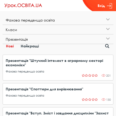
Вхід
Ф​а​х​о​в​а​ ​п​е​р​е​д​в​и​щ​а​ ​о​с​в​і​т​а
К​л​а​с​и
П​р​е​з​е​н​т​а​ц​і​я
Нові
Найкращі
Презентація "Штучний інтелект в аграрному секторі
економіки"
Фахова передвища освіта
201
Презентація "Споттери для вирівнювання"
Фахова передвища освіта
130
Презентація "Вступ. Зміст і завдання дисципліни "Захист