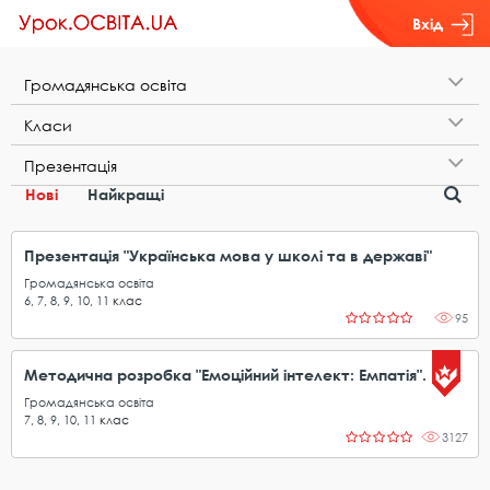
Вхід
Г​р​о​м​а​д​я​н​с​ь​к​а​ ​о​с​в​і​т​а
К​л​а​с​и
П​р​е​з​е​н​т​а​ц​і​я
Нові
Найкращі
Презентація "Українська мова у школі та в державі"
Громадянська освіта
6
,
7
,
8
,
9
,
10
,
11
клас
95
Методична розробка "Емоційний інтелект: Емпатія".
Громадянська освіта
7
,
8
,
9
,
10
,
11
клас
3127