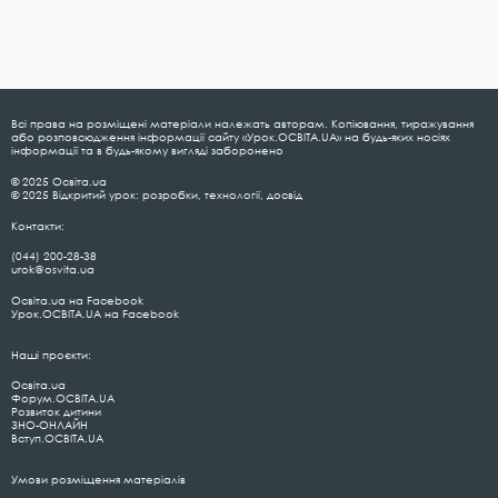
Всі права на розміщені матеріали належать авторам. Копіювання, тиражування
або розповсюдження інформації сайту «Урок.ОСВІТА.UA» на будь-яких носіях
інформації та в будь-якому вигляді заборонено
© 2025 Освіта.ua
© 2025 Відкритий урок: розробки, технології, досвід
Контакти:
(044) 200-28-38
urok@osvita.ua
Освіта.ua на Facebook
Урок.ОСВІТА.UA на Facebook
Наші проєкти:
Освіта.ua
Форум.ОСВІТА.UA
Розвиток дитини
ЗНО-ОНЛАЙН
Вступ.ОСВІТА.UA
Умови розміщення матеріалів