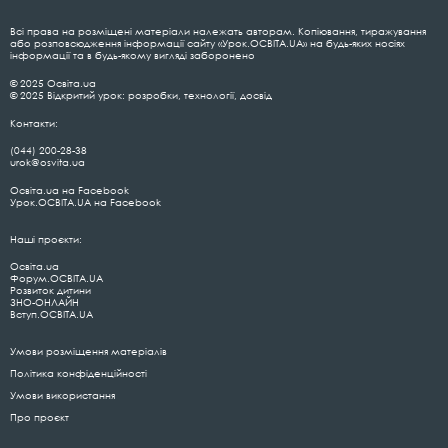
Всі права на розміщені матеріали належать авторам. Копіювання, тиражування
або розповсюдження інформації сайту «Урок.ОСВІТА.UA» на будь-яких носіях
інформації та в будь-якому вигляді заборонено
© 2025 Освіта.ua
© 2025 Відкритий урок: розробки, технології, досвід
Контакти:
(044) 200-28-38
urok@osvita.ua
Освіта.ua на Facebook
Урок.ОСВІТА.UA на Facebook
Наші проєкти:
Освіта.ua
Форум.ОСВІТА.UA
Розвиток дитини
ЗНО-ОНЛАЙН
Вступ.ОСВІТА.UA
Умови розміщення матеріалів
Політика конфіденційності
Умови використання
Про проєкт