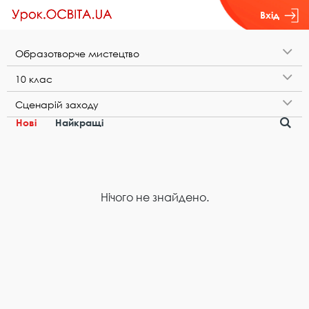
Вхід
О​б​р​а​з​о​т​в​о​р​ч​е​ ​м​и​с​т​е​ц​т​в​о
1​0​ ​к​л​а​с
С​ц​е​н​а​р​і​й​ ​з​а​х​о​д​у
Нові
Найкращі
Нічого не знайдено.