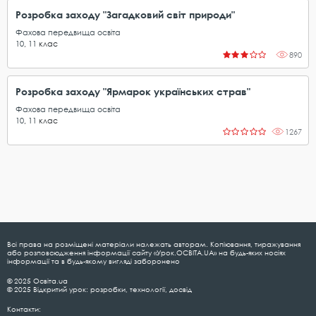
Розробка заходу "Загадковий світ природи"
Фахова передвища освіта
10
,
11
клас
890
Розробка заходу "Ярмарок українських страв"
Фахова передвища освіта
10
,
11
клас
1267
Всі права на розміщені матеріали належать авторам. Копіювання, тиражування
або розповсюдження інформації сайту «Урок.ОСВІТА.UA» на будь-яких носіях
інформації та в будь-якому вигляді заборонено
© 2025 Освіта.ua
© 2025 Відкритий урок: розробки, технології, досвід
Контакти: