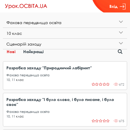
Вхід
Ф​а​х​о​в​а​ ​п​е​р​е​д​в​и​щ​а​ ​о​с​в​і​т​а
1​0​ ​к​л​а​с
С​ц​е​н​а​р​і​й​ ​з​а​х​о​д​у
Нові
Найкращі
Розробка заходу "Природничий лабіринт"
Фахова передвища освіта
10
,
11
клас
672
Розробка заходу "І було слово, і було писане, і було
своє"
Фахова передвища освіта
10
,
11
клас
675