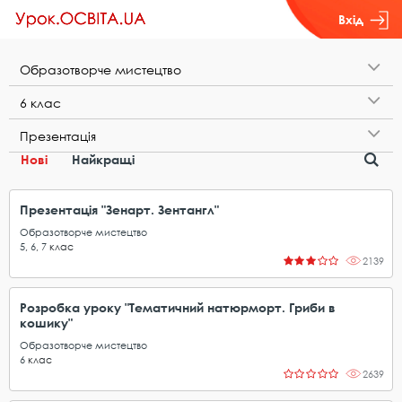
Вхід
О​б​р​а​з​о​т​в​о​р​ч​е​ ​м​и​с​т​е​ц​т​в​о
6​ ​к​л​а​с
П​р​е​з​е​н​т​а​ц​і​я
Нові
Найкращі
Презентація "Зенарт. Зентангл"
Образотворче мистецтво
5
,
6
,
7
клас
2139
Розробка уроку "Тематичний натюрморт. Гриби в
кошику"
Образотворче мистецтво
6
клас
2639