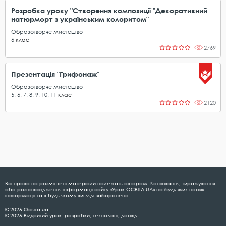
Розробка уроку "Створення композиції "Декоративний
натюрморт з українським колоритом"
Образотворче мистецтво
6
клас
2769
Презентація "Грифонаж"
Образотворче мистецтво
5
,
6
,
7
,
8
,
9
,
10
,
11
клас
2120
Всі права на розміщені матеріали належать авторам. Копіювання, тиражування
або розповсюдження інформації сайту «Урок.ОСВІТА.UA» на будь-яких носіях
інформації та в будь-якому вигляді заборонено
© 2025 Освіта.ua
© 2025 Відкритий урок: розробки, технології, досвід