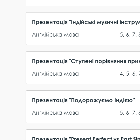
Презентація "Індійські музичні інстр
Англійська мова
5
,
6
,
7
,
Презентація "Ступені порівняння при
Англійська мова
4
,
5
,
6
,
Презентація "Подорожуємо Індією"
Англійська мова
5
,
6
,
7
,
Презентація "Present Perfect vs Past Si