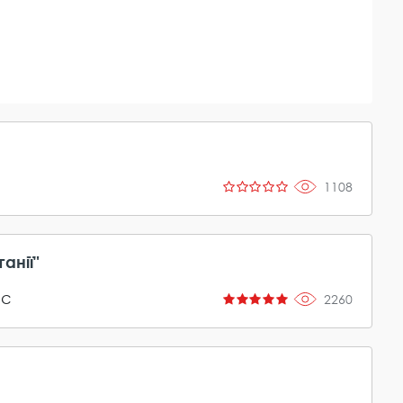
1108
анії"
ас
2260