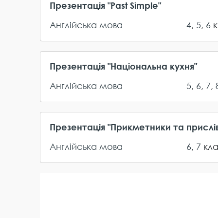
Презентація "Past Simple"
Англійська мова
4
,
5
,
6
к
Презентація "Національна кухня"
Англійська мова
5
,
6
,
7
,
Презентація "Прикметники та прислі
Англійська мова
6
,
7
кл