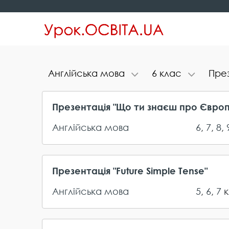
А​н​г​л​і​й​с​ь​к​а​ ​м​о​в​а
6​ ​к​л​а​с
П​р​е​з
Презентація "Що ти знаєш про Європ
Англійська мова
6
,
7
,
8
,
Презентація "Future Simple Tense"
Англійська мова
5
,
6
,
7
к