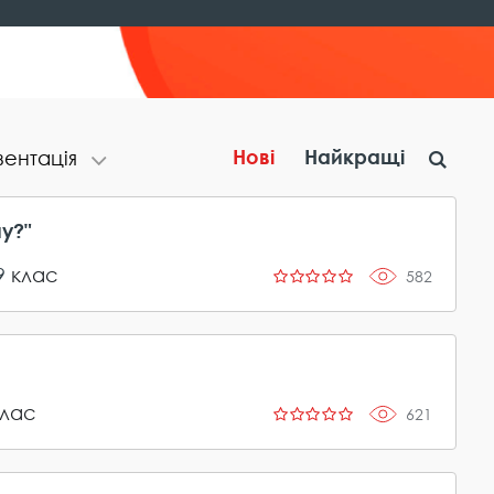
Нові
Найкращі
​е​н​т​а​ц​і​я
у?"
9
клас
582
лас
621