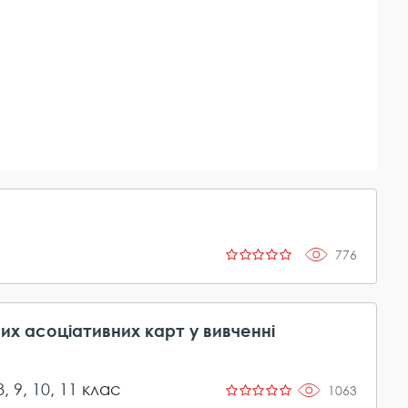
776
х асоціативних карт у вивченні
8
,
9
,
10
,
11
клас
1063