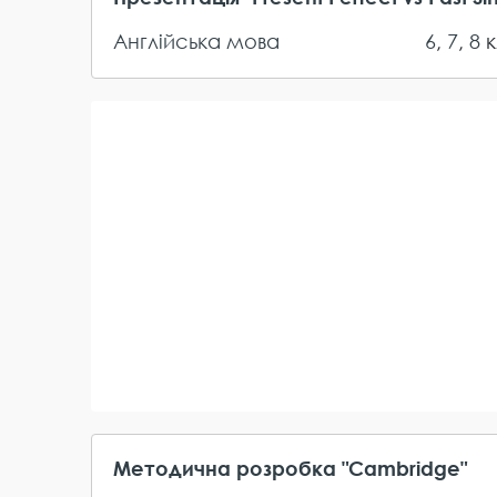
Англійська мова
6
,
7
,
8
к
Методична розробка "Cambridge"