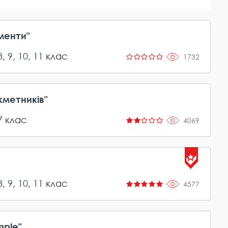
ументи"
8
,
9
,
10
,
11
клас
1732
кметників"
7
клас
4069
8
,
9
,
10
,
11
клас
4577
mple"