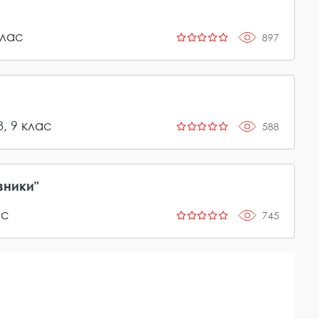
лас
897
8
,
9
клас
588
вники"
ас
745