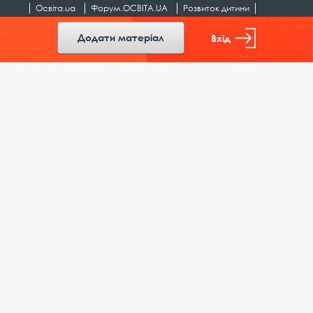
Освіта.ua
Форум.ОСВІТА.UA
Розвиток дитини
Додати матеріал
Вхід