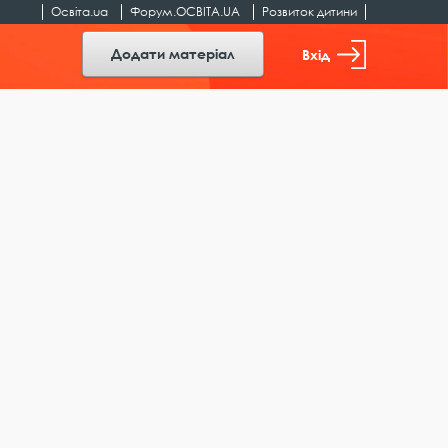
Освіта.ua
Форум.ОСВІТА.UA
Розвиток дитини
Додати матеріал
Вхід