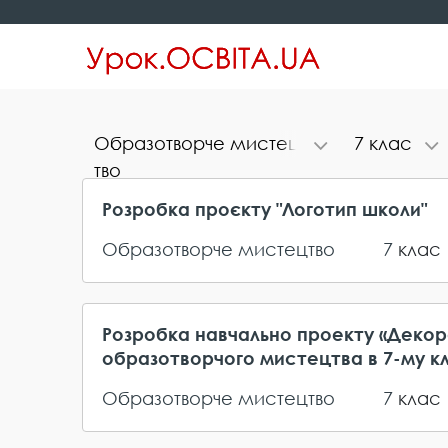
О​б​р​а​з​о​т​в​о​р​ч​е​ ​м​и​с​т​е​ц​
7​ ​к​л​а​с
т​в​о
Розробка проєкту "Логотип школи"
Образотворче мистецтво
7
клас
Розробка навчально проекту «Декор
образотворчого мистецтва в 7-му кл
Образотворче мистецтво
7
клас