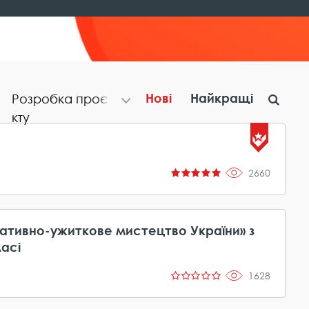
Нові
Найкращі
Р​о​з​р​о​б​к​а​ ​п​р​о​є​
к​т​у
2660
ативно-ужиткове мистецтво України» з
асі
1628