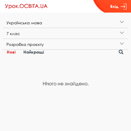
Вхід
У​к​р​а​ї​н​с​ь​к​а​ ​м​о​в​а
7​ ​к​л​а​с
Р​о​з​р​о​б​к​а​ ​п​р​о​є​к​т​у
Нові
Найкращі
Нічого не знайдено.