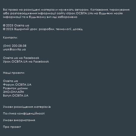
Всі права на розміщені матеріали належать авторам. Копіювання, тиражування
або розповсюдження інформації сайту «Урок.ОСВІТА.UA» на будь-яких носіях
інформації та в будь-якому вигляді заборонено
© 2025 Освіта.ua
© 2025 Відкритий урок: розробки, технології, досвід
Контакти:
(044) 200-28-38
urok@osvita.ua
Освіта.ua на Facebook
Урок.ОСВІТА.UA на Facebook
Наші проєкти:
Освіта.ua
Форум.ОСВІТА.UA
Розвиток дитини
ЗНО-ОНЛАЙН
Вступ.ОСВІТА.UA
Умови розміщення матеріалів
Політика конфіденційності
Умови використання
Про проєкт