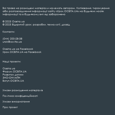
Всі права на розміщені матеріали належать авторам. Копіювання, тиражування
або розповсюдження інформації сайту «Урок.ОСВІТА.UA» на будь-яких носіях
інформації та в будь-якому вигляді заборонено
© 2025 Освіта.ua
© 2025 Відкритий урок: розробки, технології, досвід
Контакти:
(044) 200-28-38
urok@osvita.ua
Освіта.ua на Facebook
Урок.ОСВІТА.UA на Facebook
Наші проєкти:
Освіта.ua
Форум.ОСВІТА.UA
Розвиток дитини
ЗНО-ОНЛАЙН
Вступ.ОСВІТА.UA
Умови розміщення матеріалів
Політика конфіденційності
Умови використання
Про проєкт