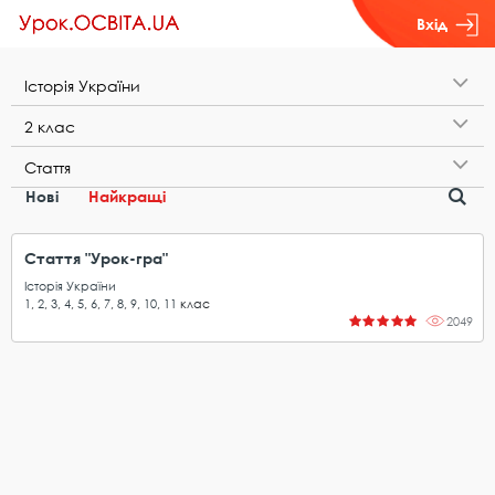
Вхід
І​с​т​о​р​і​я​ ​У​к​р​а​ї​н​и
2​ ​к​л​а​с
С​т​а​т​т​я
Нові
Найкращі
Стаття "Урок-гра"
Історія України
1
,
2
,
3
,
4
,
5
,
6
,
7
,
8
,
9
,
10
,
11
клас
2049