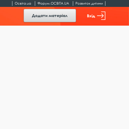
Освіта.ua
Форум.ОСВІТА.UA
Розвиток дитини
Додати матеріал
Вхід