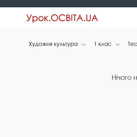
Х​у​д​о​ж​н​я​ ​к​у​л​ь​т​у​р​а
1​ ​к​л​а​с
Т​е​с​
Нічого 