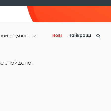
Нові
Найкращі
т​о​в​і​ ​з​а​в​д​а​н​н​я
не знайдено.