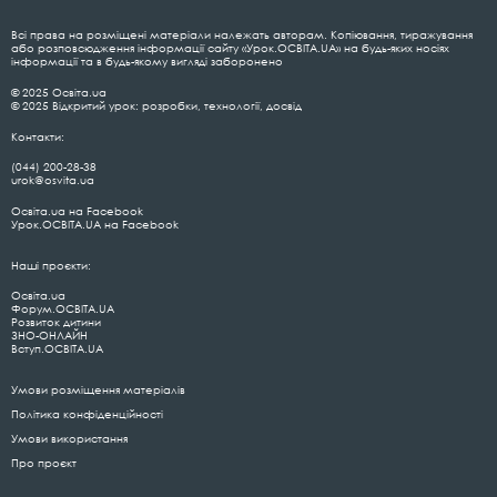
Всі права на розміщені матеріали належать авторам. Копіювання, тиражування
або розповсюдження інформації сайту «Урок.ОСВІТА.UA» на будь-яких носіях
інформації та в будь-якому вигляді заборонено
© 2025 Освіта.ua
© 2025 Відкритий урок: розробки, технології, досвід
Контакти:
(044) 200-28-38
urok@osvita.ua
Освіта.ua на Facebook
Урок.ОСВІТА.UA на Facebook
Наші проєкти:
Освіта.ua
Форум.ОСВІТА.UA
Розвиток дитини
ЗНО-ОНЛАЙН
Вступ.ОСВІТА.UA
Умови розміщення матеріалів
Політика конфіденційності
Умови використання
Про проєкт