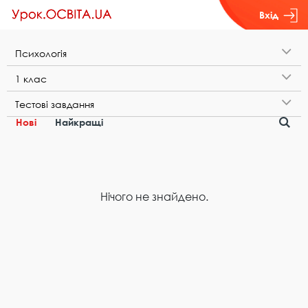
Вхід
П​с​и​х​о​л​о​г​і​я
1​ ​к​л​а​с
Т​е​с​т​о​в​і​ ​з​а​в​д​а​н​н​я
Нові
Найкращі
Нічого не знайдено.