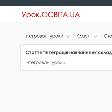
І​н​т​е​г​р​о​в​а​н​і​ ​у​р​о​к​и
К​л​а​с​и
С​т​а​
Стаття "Інтеграція навчання як скла
Інтегровані уроки