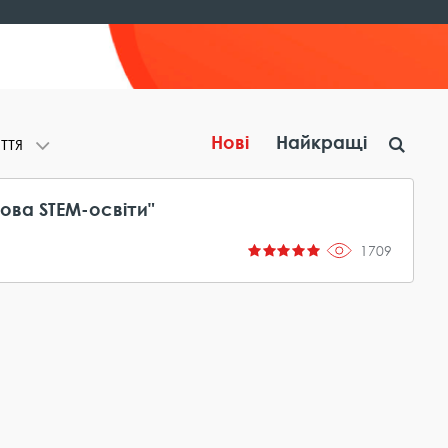
Нові
Найкращі
т​т​я
дова STEM-освіти"
1709