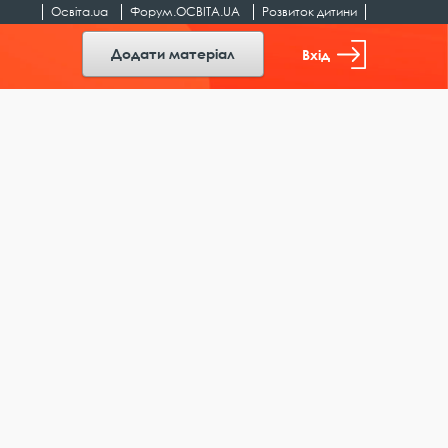
Освіта.ua
Форум.ОСВІТА.UA
Розвиток дитини
Додати матеріал
Вхід