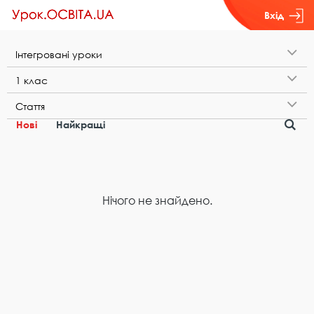
Вхід
І​н​т​е​г​р​о​в​а​н​і​ ​у​р​о​к​и
1​ ​к​л​а​с
С​т​а​т​т​я
Нові
Найкращі
Нічого не знайдено.