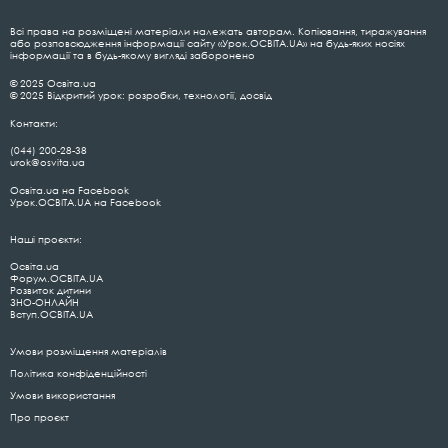
Всі права на розміщені матеріали належать авторам. Копіювання, тиражування
або розповсюдження інформації сайту «Урок.ОСВІТА.UA» на будь-яких носіях
інформації та в будь-якому вигляді заборонено
© 2025 Освіта.ua
© 2025 Відкритий урок: розробки, технології, досвід
Контакти:
(044) 200-28-38
urok@osvita.ua
Освіта.ua на Facebook
Урок.ОСВІТА.UA на Facebook
Наші проєкти:
Освіта.ua
Форум.ОСВІТА.UA
Розвиток дитини
ЗНО-ОНЛАЙН
Вступ.ОСВІТА.UA
Умови розміщення матеріалів
Політика конфіденційності
Умови використання
Про проєкт