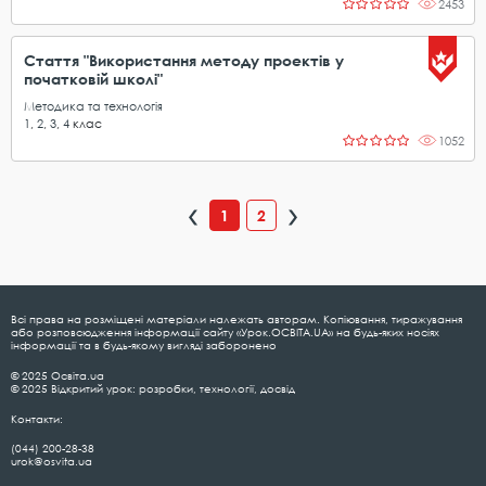
2453
Стаття "Використання методу проектів у
початковій школі"
Методика та технологія
1
,
2
,
3
,
4
клас
1052
1
2
Всі права на розміщені матеріали належать авторам. Копіювання, тиражування
або розповсюдження інформації сайту «Урок.ОСВІТА.UA» на будь-яких носіях
інформації та в будь-якому вигляді заборонено
© 2025 Освіта.ua
© 2025 Відкритий урок: розробки, технології, досвід
Контакти:
(044) 200-28-38
urok@osvita.ua