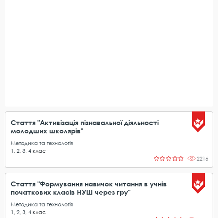
Стаття "Активізація пізнавальної діяльності
молодших школярів"
Методика та технологія
1
,
2
,
3
,
4
клас
2216
Стаття "Формування навичок читання в учнів
початкових класів НУШ через гру"
Методика та технологія
1
,
2
,
3
,
4
клас