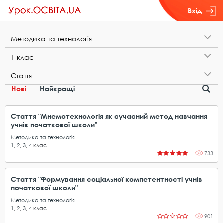
Вхід
М​е​т​о​д​и​к​а​ ​т​а​ ​т​е​х​н​о​л​о​г​і​я
1​ ​к​л​а​с
С​т​а​т​т​я
Нові
Найкращі
Стаття "Мнемотехнологія як сучасний метод навчання
учнів початкової школи"
Методика та технологія
1
,
2
,
3
,
4
клас
733
Стаття "Формування соціальної компетентності учнів
початкової школи"
Методика та технологія
1
,
2
,
3
,
4
клас
901