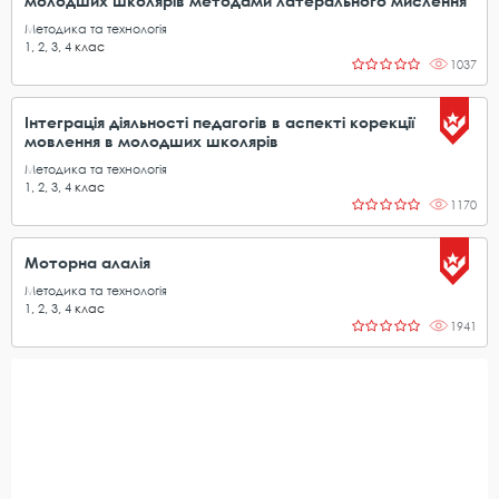
молодших школярів методами латерального мислення"
Методика та технологія
1
,
2
,
3
,
4
клас
1037
Інтеграція діяльності педагогів в аспекті корекції
мовлення в молодших школярів
Методика та технологія
1
,
2
,
3
,
4
клас
1170
Моторна алалія
Методика та технологія
1
,
2
,
3
,
4
клас
1941