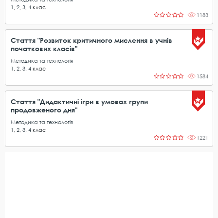
1
,
2
,
3
,
4
клас
1183
Стаття "Розвиток критичного мислення в учнів
початкових класів"
Методика та технологія
1
,
2
,
3
,
4
клас
1584
Стаття "Дидактичні ігри в умовах групи
продовженого дня"
Методика та технологія
1
,
2
,
3
,
4
клас
1221