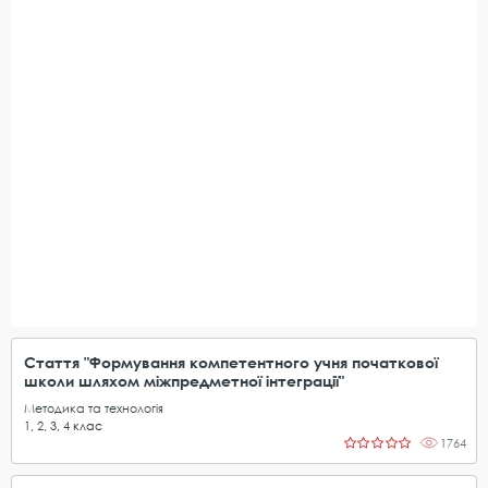
Стаття "Формування компетентного учня початкової
школи шляхом міжпредметної інтеграції"
Методика та технологія
1
,
2
,
3
,
4
клас
1764