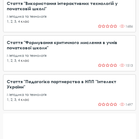
Стаття "Використання інтерактивних технологій у
початковій школі"
Методика та технологія
1
,
2
,
3
,
4
клас
1686
Стаття "Формування критичного мислення в учнів
початкової школи"
Методика та технологія
1
,
2
,
3
,
4
клас
1513
Стаття "Педагогіка партнерства в НПП "Інтелект
України"
Методика та технологія
1
,
2
,
3
,
4
клас
1497