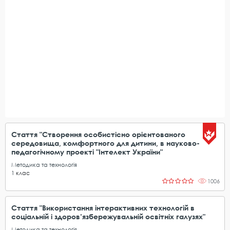
Стаття "Створення особистісно орієнтованого
середовища, комфортного для дитини, в науково-
педагогічному проекті "Інтелект України"
Методика та технологія
1
клас
1006
Стаття "Використання інтерактивних технологій в
соціальній і здоров’язбережувальній освітніх галузях"
Методика та технологія