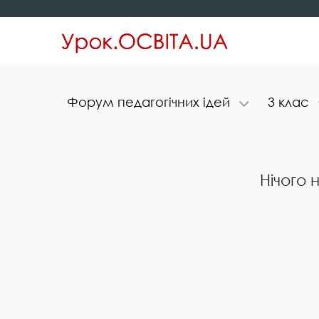
Ф​о​р​у​м​ ​п​е​д​а​г​о​г​і​ч​н​и​х​ ​і​д​е​й
3​ ​к​л​а​с
Нічого 