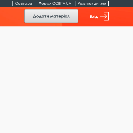
Освіта.ua
Форум.ОСВІТА.UA
Розвиток дитини
Додати матеріал
Вхід