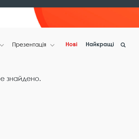
Нові
Найкращі
П​р​е​з​е​н​т​а​ц​і​я
не знайдено.