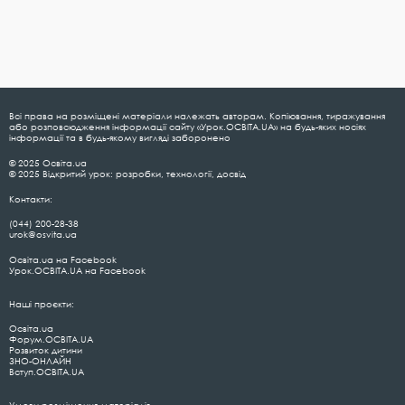
Всі права на розміщені матеріали належать авторам. Копіювання, тиражування
або розповсюдження інформації сайту «Урок.ОСВІТА.UA» на будь-яких носіях
інформації та в будь-якому вигляді заборонено
© 2025 Освіта.ua
© 2025 Відкритий урок: розробки, технології, досвід
Контакти:
(044) 200-28-38
urok@osvita.ua
Освіта.ua на Facebook
Урок.ОСВІТА.UA на Facebook
Наші проєкти:
Освіта.ua
Форум.ОСВІТА.UA
Розвиток дитини
ЗНО-ОНЛАЙН
Вступ.ОСВІТА.UA