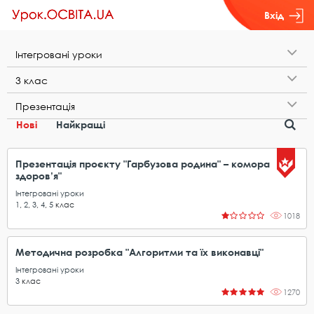
Вхід
І​н​т​е​г​р​о​в​а​н​і​ ​у​р​о​к​и
3​ ​к​л​а​с
П​р​е​з​е​н​т​а​ц​і​я
Нові
Найкращі
Презентація проєкту "Гарбузова родина" – комора
здоров’я"
Інтегровані уроки
1
,
2
,
3
,
4
,
5
клас
1018
Методична розробка "Алгоритми та їх виконавці"
Інтегровані уроки
3
клас
1270