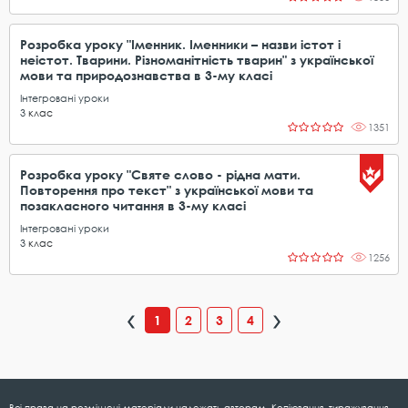
Розробка уроку "Іменник. Іменники – назви істот і
неістот. Тварини. Різноманітність тварин" з української
мови та природознавства в 3-му класі
Інтегровані уроки
3
клас
1351
Розробка уроку "Святе слово - рідна мати.
Повторення про текст" з української мови та
позакласного читання в 3-му класі
Інтегровані уроки
3
клас
1256
1
2
3
4
Всі права на розміщені матеріали належать авторам. Копіювання, тиражування