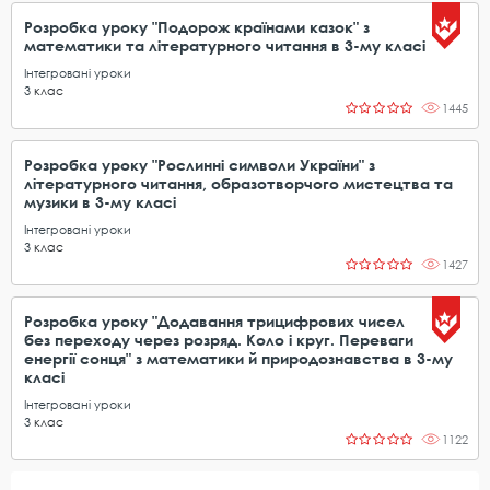
Розробка уроку "Подорож країнами казок" з
математики та літературного читання в 3-му класі
Інтегровані уроки
3
клас
1445
Розробка уроку "Рослинні символи України" з
літературного читання, образотворчого мистецтва та
музики в 3-му класі
Інтегровані уроки
3
клас
1427
Розробка уроку "Додавання трицифрових чисел
без переходу через розряд. Коло і круг. Переваги
енергії сонця" з математики й природознавства в 3-му
класі
Інтегровані уроки
3
клас
1122