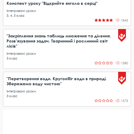
Конспект уроку "Відкрийте янгола в серці"
Інтегровані уроки
3
,
4
,
5
клас
1845
"Закріплення знань таблиць множення та ділення.
Розв’язування задач. Тваринний і рослинний світ
лісів"
Інтегровані уроки
3
клас
1580
"Перетворення води. Кругообіг води в природі.
Збережемо воду чистою"
Інтегровані уроки
3
клас
1573