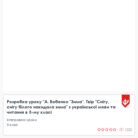
Розробка уроку "А. Бобенко "Зима". Твір "Снігу,
снігу білого накидала зима" з української мови та
читання в 3-му класі
Інтегровані уроки
3
клас
1222