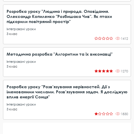
Розробка уроку "Людина і природа. Оповідання.
Олександр Копиленко "Розбишака Чив". Як птахи
підкорили повітряний простір"
Інтегровані уроки
3
клас
1412
Методична розробка "Алгоритми та їх виконавці"
Інтегровані уроки
3
клас
1270
Розробка уроку "Розв’язування нерівностей. Дії з
іменованими числами. Розв’язування задач. Я досліджую
вплив енергії Сонця"
Інтегровані уроки
3
клас
1830