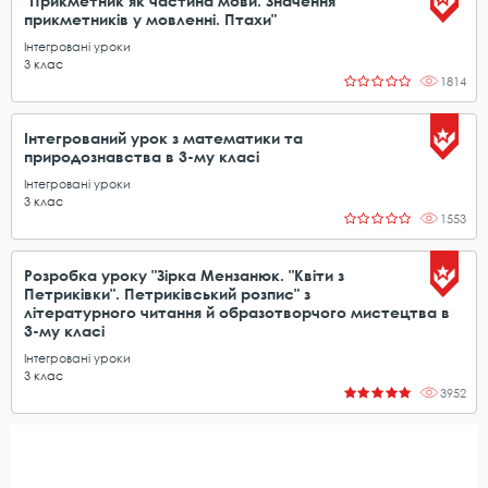
"Прикметник як частина мови. Значення
прикметників у мовленні. Птахи"
Інтегровані уроки
3
клас
1814
Інтегрований урок з математики та
природознавства в 3-му класі
Інтегровані уроки
3
клас
1553
Розробка уроку "Зірка Мензанюк. "Квіти з
Петриківки". Петриківський розпис" з
літературного читання й образотворчого мистецтва в
3-му класі
Інтегровані уроки
3
клас
3952