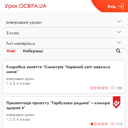
Вхід
І​н​т​е​г​р​о​в​а​н​і​ ​у​р​о​к​и
3​ ​к​л​а​с
Т​и​п​ ​м​а​т​е​р​і​а​л​у
Нові
Найкращі
Розробка заняття "Симетрія. Чарівний світ навколо
мене"
Інтегровані уроки
1
,
2
,
3
,
4
,
5
клас
1388
Презентація проєкту "Гарбузова родина" – комора
здоров’я"
Інтегровані уроки
1
,
2
,
3
,
4
,
5
клас
1018