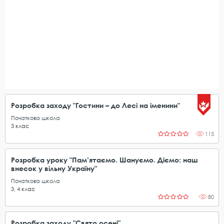
Розробка заходу "Гостини – до Лесі на іменини"
Початкова школа
3
клас
115
Розробка уроку "Пам’ятаємо. Шануємо. Діємо: наш
внесок у вільну Україну"
Початкова школа
3
,
4
клас
80
Розробка заходу "Свято осені"