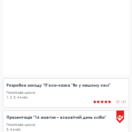
Розробка заходу "П’єса-казка "Як у нашому селі"
Початкова школа
1
,
2
,
3
,
4
клас
157
Презентація "16 жовтня – всесвітній день хліба"
Початкова школа
3
,
4
клас