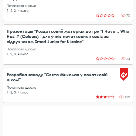
Початкова школа
1
,
2
,
3
,
4
клас
70
Презентація "Роздатковий матеріал до гри "I Have... Who
Has..? (Colours) " для учнів початкових класів за
підручником Smart Junior for Ukraine"
Початкова школа
1
,
2
,
3
,
4
клас
64
Розробка заходу "Свято Миколая у початковій
школі"
Початкова школа
1
,
2
,
3
,
4
клас
120