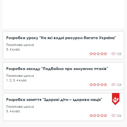
Розробка уроку "На які водні ресурси багата Україна"
Початкова школа
3
,
4
клас
125
Розробка заходу "Подбаймо про зимуючих птахів"
Початкова школа
1
,
2
,
3
,
4
клас
123
Розробка заняття "Здорові діти – здорова нація"
Початкова школа
3
,
4
клас
106