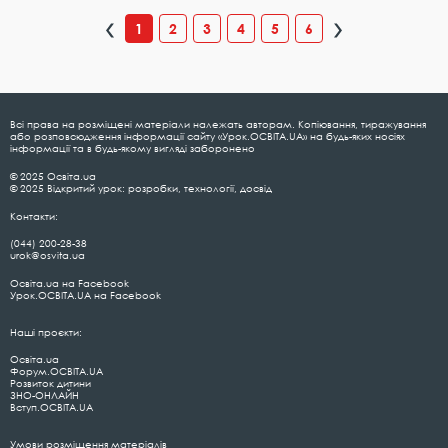
1
2
3
4
5
6
Всі права на розміщені матеріали належать авторам. Копіювання, тиражування
або розповсюдження інформації сайту «Урок.ОСВІТА.UA» на будь-яких носіях
інформації та в будь-якому вигляді заборонено
© 2025 Освіта.ua
© 2025 Відкритий урок: розробки, технології, досвід
Контакти:
(044) 200-28-38
urok@osvita.ua
Освіта.ua на Facebook
Урок.ОСВІТА.UA на Facebook
Наші проєкти:
Освіта.ua
Форум.ОСВІТА.UA
Розвиток дитини
ЗНО-ОНЛАЙН
Вступ.ОСВІТА.UA
Умови розміщення матеріалів