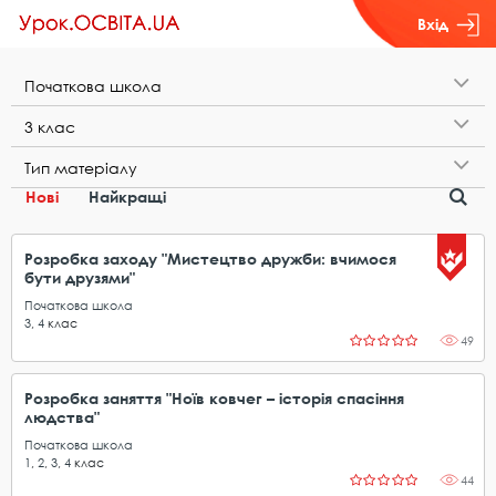
Вхід
П​о​ч​а​т​к​о​в​а​ ​ш​к​о​л​а
3​ ​к​л​а​с
Т​и​п​ ​м​а​т​е​р​і​а​л​у
Нові
Найкращі
Розробка заходу "Мистецтво дружби: вчимося
бути друзями"
Початкова школа
3
,
4
клас
49
Розробка заняття "Ноїв ковчег – історія спасіння
людства"
Початкова школа
1
,
2
,
3
,
4
клас
44