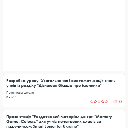
Розробка уроку "Узагальнення і систематизація знань
учнів із розділу "Дізнаюся більше про іменники"
Початкова школа
3
клас
55
Презентація "Роздатковий матеріал до гри "Memory
Game. Colours." для учнів початкових класів за
підручником Smart Junior for Ukraine"