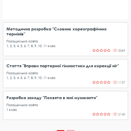
Методична розробка "Словник хореографічних
термінів"
Позашкільна освіта
1
,
2
,
3
,
4
,
5
,
6
,
7
,
8
,
9
,
10
,
11
клас
3369
Стаття "Вправи партерної гімнастики для корекції ніг"
Позашкільна освіта
1
,
2
,
3
,
4
,
5
,
6
,
7
,
8
,
9
,
10
,
11
клас
1137
Розробка заходу "Посвята в юні музиканти"
Позашкільна освіта
1
клас
2140