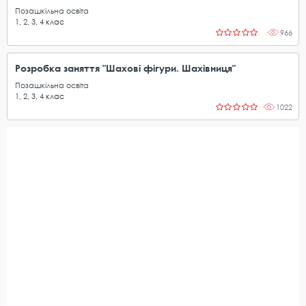
Позашкільна освіта
1
,
2
,
3
,
4
клас
966
Розробка заняття "Шахові фігури. Шахівниця"
Позашкільна освіта
1
,
2
,
3
,
4
клас
1022