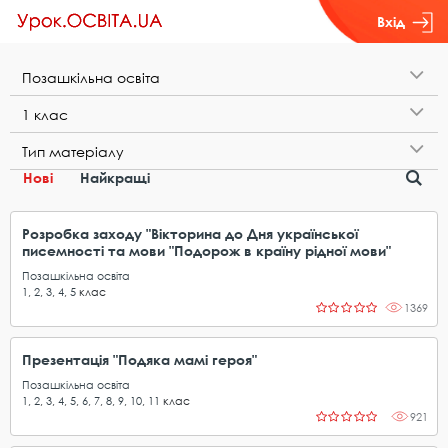
Вхід
П​о​з​а​ш​к​і​л​ь​н​а​ ​о​с​в​і​т​а
1​ ​к​л​а​с
Т​и​п​ ​м​а​т​е​р​і​а​л​у
Нові
Найкращі
Розробка заходу "Вікторина до Дня української
писемності та мови "Подорож в країну рідної мови"
Позашкільна освіта
1
,
2
,
3
,
4
,
5
клас
1369
Презентація "Подяка мамі героя"
Позашкільна освіта
1
,
2
,
3
,
4
,
5
,
6
,
7
,
8
,
9
,
10
,
11
клас
921