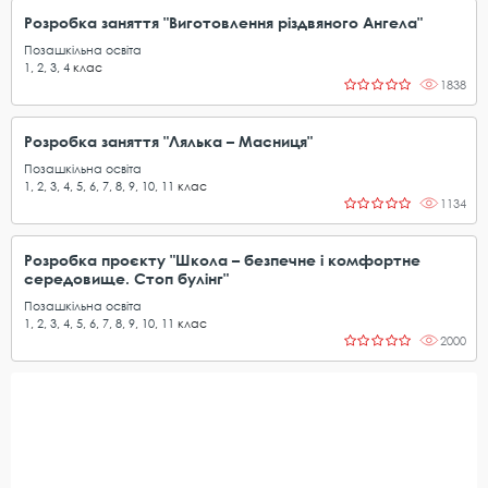
Розробка заняття "Виготовлення різдвяного Ангела"
Позашкільна освіта
1
,
2
,
3
,
4
клас
1838
Розробка заняття "Лялька – Масниця"
Позашкільна освіта
1
,
2
,
3
,
4
,
5
,
6
,
7
,
8
,
9
,
10
,
11
клас
1134
Розробка проєкту "Школа – безпечне і комфортне
середовище. Стоп булінг"
Позашкільна освіта
1
,
2
,
3
,
4
,
5
,
6
,
7
,
8
,
9
,
10
,
11
клас
2000