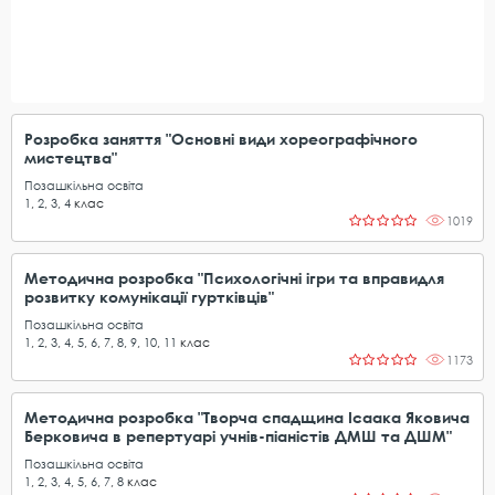
Розробка заняття "Основні види хореографічного
мистецтва"
Позашкільна освіта
1
,
2
,
3
,
4
клас
1019
Методична розробка "Психологічні ігри та вправидля
розвитку комунікації гуртківців"
Позашкільна освіта
1
,
2
,
3
,
4
,
5
,
6
,
7
,
8
,
9
,
10
,
11
клас
1173
Методична розробка "Творча спадщина Ісаака Яковича
Берковича в репертуарі учнів-піаністів ДМШ та ДШМ"
Позашкільна освіта
1
,
2
,
3
,
4
,
5
,
6
,
7
,
8
клас