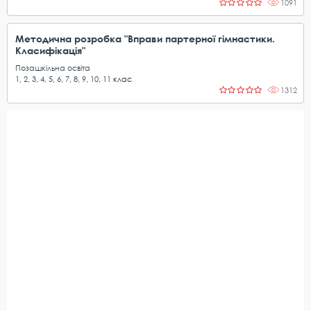
1091
Методична розробка "Вправи партерної гімнастики.
Класифікація"
Позашкільна освіта
1
,
2
,
3
,
4
,
5
,
6
,
7
,
8
,
9
,
10
,
11
клас
1312