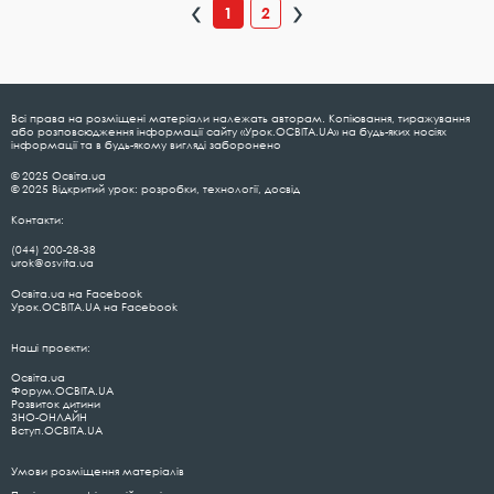
1
2
Всі права на розміщені матеріали належать авторам. Копіювання, тиражування
або розповсюдження інформації сайту «Урок.ОСВІТА.UA» на будь-яких носіях
інформації та в будь-якому вигляді заборонено
© 2025 Освіта.ua
© 2025 Відкритий урок: розробки, технології, досвід
Контакти:
(044) 200-28-38
urok@osvita.ua
Освіта.ua на Facebook
Урок.ОСВІТА.UA на Facebook
Наші проєкти:
Освіта.ua
Форум.ОСВІТА.UA
Розвиток дитини
ЗНО-ОНЛАЙН
Вступ.ОСВІТА.UA
Умови розміщення матеріалів