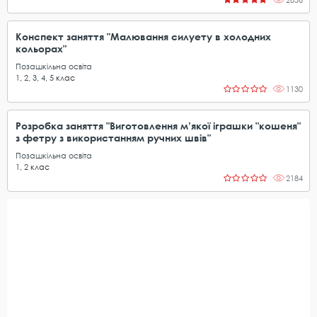
Конспект заняття "Малювання силуету в холодних
кольорах"
Позашкільна освіта
1
,
2
,
3
,
4
,
5
клас
1130
Розробка заняття "Виготовлення м’якої іграшки "кошеня"
з фетру з використанням ручних швів"
Позашкільна освіта
1
,
2
клас
2184