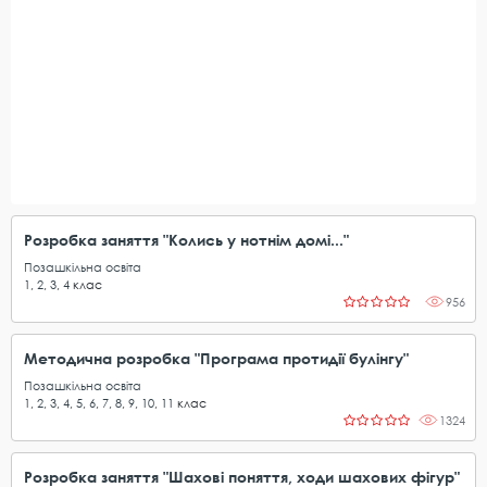
Розробка заняття "Колись у нотнім домі..."
Позашкільна освіта
1
,
2
,
3
,
4
клас
956
Методична розробка "Програма протидії булінгу"
Позашкільна освіта
1
,
2
,
3
,
4
,
5
,
6
,
7
,
8
,
9
,
10
,
11
клас
1324
Розробка заняття "Шахові поняття, ходи шахових фігур"