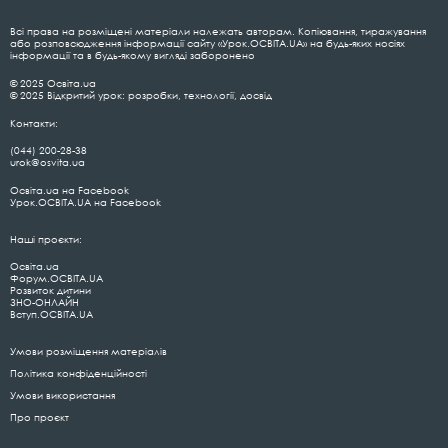
Всі права на розміщені матеріали належать авторам. Копіювання, тиражування
або розповсюдження інформації сайту «Урок.ОСВІТА.UA» на будь-яких носіях
інформації та в будь-якому вигляді заборонено
© 2025 Освіта.ua
© 2025 Відкритий урок: розробки, технології, досвід
Контакти:
(044) 200-28-38
urok@osvita.ua
Освіта.ua на Facebook
Урок.ОСВІТА.UA на Facebook
Наші проєкти:
Освіта.ua
Форум.ОСВІТА.UA
Розвиток дитини
ЗНО-ОНЛАЙН
Вступ.ОСВІТА.UA
Умови розміщення матеріалів
Політика конфіденційності
Умови використання
Про проєкт