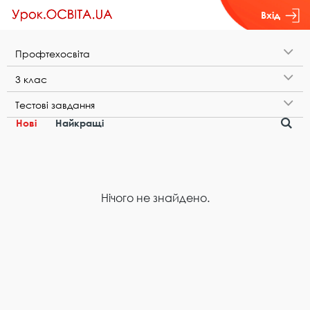
Вхід
П​р​о​ф​т​е​х​о​с​в​і​т​а
3​ ​к​л​а​с
Т​е​с​т​о​в​і​ ​з​а​в​д​а​н​н​я
Нові
Найкращі
Нічого не знайдено.