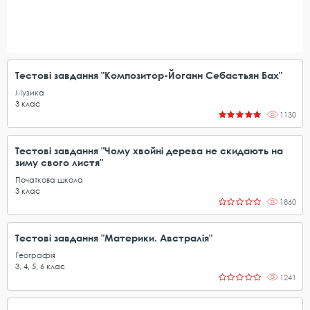
Тестові завдання "Композитор-Йоганн Себастьян Бах"
Музика
3
клас
1130
Тестові завдання "Чому хвойні дерева не скидають на
зиму свого листя"
Початкова школа
3
клас
1860
Тестові завдання "Материки. Австралія"
Географія
3
,
4
,
5
,
6
клас
1241