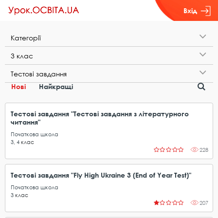
Вхід
К​а​т​е​г​о​р​і​ї
3​ ​к​л​а​с
Т​е​с​т​о​в​і​ ​з​а​в​д​а​н​н​я
Нові
Найкращі
Тестові завдання "Тестові завдання з літературного
читання"
Початкова школа
3
,
4
клас
228
Тестові завдання "Fly High Ukraine 3 (End of Year Test)"
Початкова школа
3
клас
207