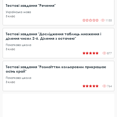
Тестові завдання "Речення"
Українська мова
3
клас
1155
Тестові завдання "Дослідження таблиць множення і
ділення чисел 2-6. Ділення з остачею"
Початкова школа
3
клас
877
Тестові завдання "Розмаїттям кольоровим прикрашає
осінь край"
Початкова школа
3
клас
764