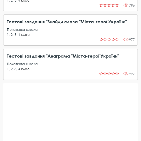
1
,
2
,
3
,
4
клас
796
Тестові завдання "Знайди слова "Міста-герої України"
Початкова школа
1
,
2
,
3
,
4
клас
977
Тестові завдання "Анаграма "Міста-герої України"
Початкова школа
1
,
2
,
3
,
4
клас
927