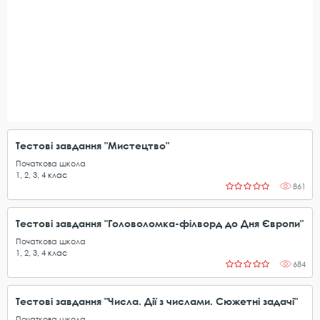
Тестові завдання "Мистецтво"
Початкова школа
1
,
2
,
3
,
4
клас
861
Тестові завдання "Головоломка-філворд до Дня Європи"
Початкова школа
1
,
2
,
3
,
4
клас
684
Тестові завдання "Числа. Дії з числами. Сюжетні задачі"
Початкова школа