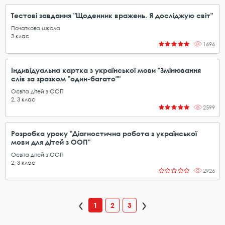
Тестові завдання "Щоденник вражень. Я досліджую світ"
Початкова школа
3
клас
1696
Індивідуальна картка з української мови "Змінювання
слів за зразком "один-багато""
Освіта дітей з ООП
2
,
3
клас
2599
Розробка уроку "Діагностична робота з української
мови для дітей з ООП"
Освіта дітей з ООП
2
,
3
клас
2926
1
2
3