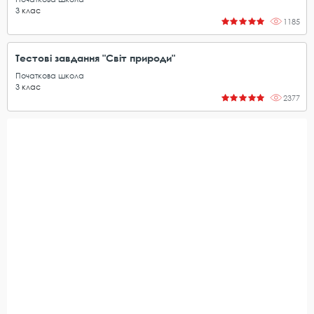
3
клас
1185
Тестові завдання "Світ природи"
Початкова школа
3
клас
2377