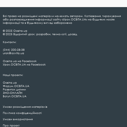
Всі права на розміщені матеріали належать авторам. Копіювання, тиражування
або розповсюдження інформації сайту «Урок.ОСВІТА.UA» на будь-яких носіях
інформації та в будь-якому вигляді заборонено
© 2025 Освіта.ua
© 2025 Відкритий урок: розробки, технології, досвід
Контакти:
(044) 200-28-38
urok@osvita.ua
Освіта.ua на Facebook
Урок.ОСВІТА.UA на Facebook
Наші проєкти:
Освіта.ua
Форум.ОСВІТА.UA
Розвиток дитини
ЗНО-ОНЛАЙН
Вступ.ОСВІТА.UA
Умови розміщення матеріалів
Політика конфіденційності
Умови використання
Про проєкт