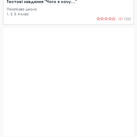
Тестові завдання "Чого я хочу…"
Початкова школа
1
,
2
,
3
,
4
клас
1252